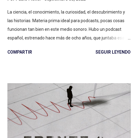
La ciencia, el conocimiento, la curiosidad, el descubrimiento y
las historias. Materia prima ideal para podcasts, pocas cosas
funcionan tan bien en este medio sonoro. Hubo un podcast
español, estrenado hace más de ocho años, que juntaba esas
cuestiones y muchas otras, combinadas con maestría.
COMPARTIR
SEGUIR LEYENDO
Catástrofe Ultravioleta tuvo tres temporadas, existió entre
2014 y 2020 : la primera temporada entre marzo del '14 y
mediados del '15, la segunda entre 2017 y 2018, la tercera (¿y
última? siempre espero que vuelvan) durante el 2020, entre
abril y diciembre de ese año insólito. Hace tiempo quería
dedicarle espacio a los catastróficos : por su estilo, por su
humor, por el cariño hacia el sonido con que contaron historias
de ciencia durante años, por la enorme tarea de divulgación
científica que desarrollaron en un total de 34 episodios. El
llamado Radiolab español merece ser recordado porque sigue