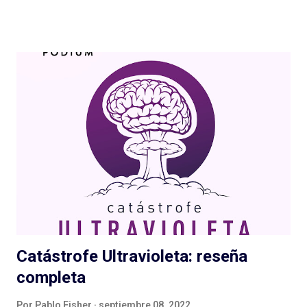
En el podcast Retrato Narrado , producción de Revista Piauí y
Rádio Novelo en el original brasileño (2020) adaptado al
español por Adonde Media este año, podemos conocer mucho
del personaje. Sus orígenes en el pueblo de Eldorado, de los que
conocemos algunos detalles (que luego usaría Bolsonaro para
inventar una mitología de su vida), sus años como militar y
cómo fue que llegó a la política. A diferencia de Donald Trump,
con quien se lo comparó siempre por estilo y por época,
Bolsonaro nunca fue un outsider de la política: siempre fue un
fascista, conservador, militarista, siempre atacó a la izquierda,
a los pueblos orig...
Catástrofe Ultravioleta: reseña
completa
Por
Pablo Fisher
septiembre 08, 2022