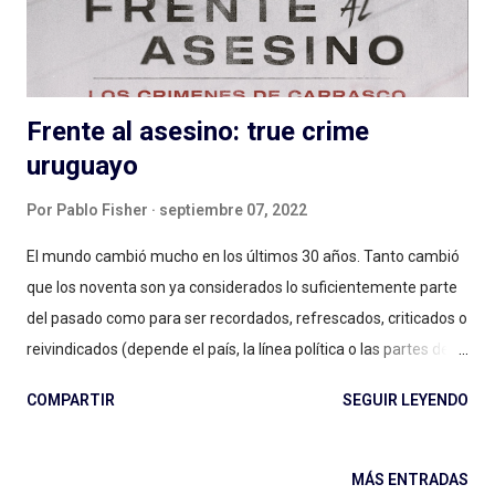
vigente: a otros podcasts les quedaría enorme la comparación
con el proyecto creado por Jad A...
Frente al asesino: true crime
uruguayo
Por
Pablo Fisher
septiembre 07, 2022
El mundo cambió mucho en los últimos 30 años. Tanto cambió
que los noventa son ya considerados lo suficientemente parte
del pasado como para ser recordados, refrescados, criticados o
reivindicados (depende el país, la línea política o las partes de la
historia que se consideren). Entre tantas cosas cambió la
COMPARTIR
SEGUIR LEYENDO
justicia, cambiaron las formas de contar en los medios de
comunicación, cambiaron las políticas de género y un largo
etcétera. Y este podcast, un true crime clásico llamado Frente
MÁS ENTRADAS