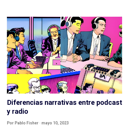
son difíciles de replicar en otras latitudes y van dejando un
legado que se aleja, por suerte, de la clásica ficción exagerada
del viejo radioteatro. En ese rumbo, La Esfera es la gran
superproducción que entregó Podium Podcast este año, con
una historia (nuevamente) de ciencia ficción que retoma un
tema clásico del género: los OVNIs, la presencia extraterrestre
en nuestro planeta, las conspiraciones gubernamentales y "The
truth is out there" . Tan marcada es la influencia de X-Files en
este podcast que hasta lo celebran con la inclusión de la
famosa...
Diferencias narrativas entre podcast
y radio
Por
Pablo Fisher
mayo 10, 2023