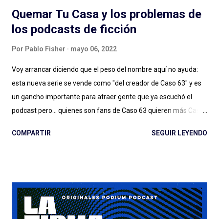
Quemar Tu Casa y los problemas de
los podcasts de ficción
Por
Pablo Fisher
mayo 06, 2022
Voy arrancar diciendo que el peso del nombre aquí no ayuda:
esta nueva serie se vende como "del creador de Caso 63" y es
un gancho importante para atraer gente que ya escuchó el
podcast pero... quienes son fans de Caso 63 quieren más Caso
63 (o no, quizás ya estamos bien). Digo: no sé si estamos ya en
COMPARTIR
SEGUIR LEYENDO
ese lugar en el que vamos a seguir a creadores de podcasts de
ficción de esta manera. Y no lo estamos, sin dudas, si el
podcast es de otro género, de otro estilo, si hay más gente en el
proyecto y las cosas no salen tan bien. Quemar Tu Casa puede
tener o no éxito con las audiencias (después debatamos qué es
el éxito para un podcast de ficción) a pesar de/gracias a los