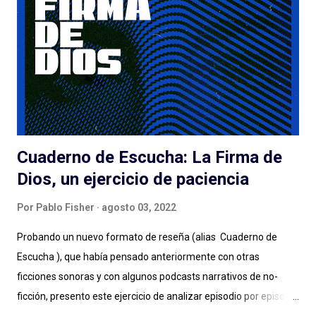
esfuerzos de Spotify: el lanzamiento, la presencia en la
aplicación, la muy atractiva portada, el genial título pueden ser
suficientes o no para disparar montones de escuchas iniciales
de una serie que... tarda en arrancar. La pasé bien escuchando
los episodios entre el tercero/cuarto y el octavo/noveno pero
e...
Cuaderno de Escucha: La Firma de
Dios, un ejercicio de paciencia
Por
Pablo Fisher
agosto 03, 2022
Probando un nuevo formato de reseña (alias Cuaderno de
Escucha ), que había pensado anteriormente con otras
ficciones sonoras y con algunos podcasts narrativos de no-
ficción, presento este ejercicio de analizar episodio por episodio
La Firma de Dios . Esta producción es, hasta aquí, el estreno