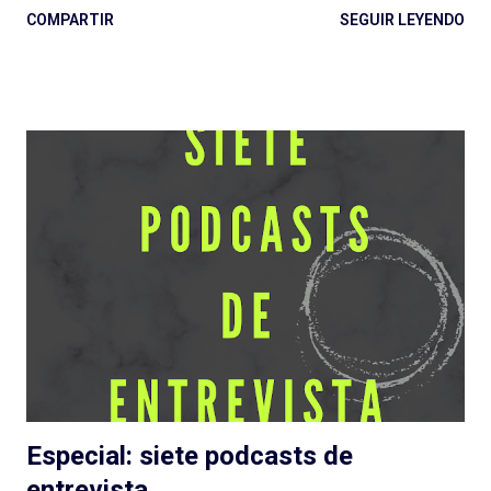
COMPARTIR
SEGUIR LEYENDO
grande de Podium Podcast para 2022 y el regreso al guión de
José Pérez Ledo , guionista de El Gran Apagón y Guerra 3 ,
entre otros. Además de contar con el diseño sonoro de Teo
Rodríguez ( La Esfera e Informe Z ). Vamos entonces por
partes, recordando la recomendación de escuchar antes los
episodios. No solo para una comprensión de lo que se escribe,
también para evitar spoilers que trataré (en lo posible) de no
cometer. Escuchar: Web , Spotify , otras . Episodio 1: La Plaga
Me chocó de entrada que sea otra serie de ficción sobre
pandemias . Siento que necesitamos un respiro (de la
pandemia en la vida, primero, y del tema en general) en cuanto
a estas grandes producciones sonoras...
Especial: siete podcasts de
entrevista