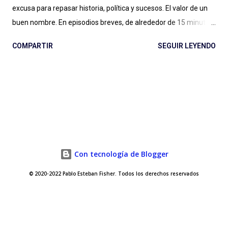
excusa para repasar historia, política y sucesos. El valor de un
buen nombre. En episodios breves, de alrededor de 15 minutos,
Maxi Guerra traza recorridos entretenidos, amables, llenos de
COMPARTIR
SEGUIR LEYENDO
Historia, con música amena y audios de archivo al paso para
ilustrar situaciones. Entender qué relación tiene una cafetera
italiana con el futurismo y el fascismo, a partir de un
empresario del aluminio que cambió para siempre la forma de
tomar café en casa (con versiones locales como la mítica
Volturno argentina); conocer la vida y récords de una vaca
lechera cubana, su rivalidad con una vaca gringa, los atentados
contra la vida de Fidel Castro y el fanatismo por el helado del
Con tecnología de Blogger
líder cubano; o entender cómo la Pepsi fue clave en una etapa
© 2020-2022 Pablo Esteban Fisher. Todos los derechos reservados
de la Guerra Fría, con líderes conversando en una cocina
(artificial) y sorprendernos con el particular medio de pago que
usaron los rusos ante...