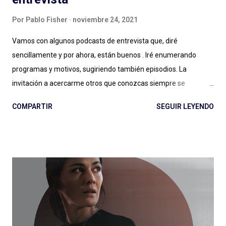
Por
Pablo Fisher
noviembre 24, 2021
Vamos con algunos podcasts de entrevista que, diré
sencillamente y por ahora, están buenos . Iré enumerando
programas y motivos, sugiriendo también episodios. La
invitación a acercarme otros que conozcas siempre se
agradece: el género entrevista es por momentos inabarcable,
COMPARTIR
SEGUIR LEYENDO
se puede llegar a un podcast por la persona entrevistada, por
quien hace las entrevistas o por diversos motivos que a veces
no quedan claros: ¿Esa es la magia de las entrevistas? Es muy
posible. Expertos de Sillón (Colombia): ¿un podcast de
entrevista con dos hosts que hablan mucho puede salir bien? Si
escuchan, si preguntan, hacen reír, hacen pensar y logran
meter en zona sillón a todas las personas que pasan por el
ciclo, funciona muy bien lo que hacen Alejandro Cardona y
Sebastián Rojas en este podcast que parece de conversación