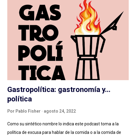
dirección de actuaciones e interpretaciones a la altura de
tamaña producción; y las que, con presupuesto o no, deben
cortar lazos aún con el vetusto radioteatro, nos entregan
actuaciones exageradas, guiones flojos y se escuchan desde el
vamos sin dirección clara: como resultado cuesta escucharlas y
pensamos que la ficción no es para nosotrxs ... Algún día
deberemos sentarnos a hablar seriamente del rol de dirección
en el podcast , que vale para cualquier g...
Gastropolítica: gastronomía y...
política
Por
Pablo Fisher
agosto 24, 2022
Como su sintético nombre lo indica este podcast toma a la
política de excusa para hablar de la comida o a la comida de