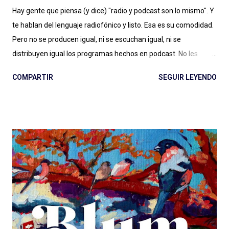
Hay gente que piensa (y dice) "radio y podcast son lo mismo". Y
te hablan del lenguaje radiofónico y listo. Esa es su comodidad.
Pero no se producen igual, ni se escuchan igual, ni se
distribuyen igual los programas hechos en podcast. No les
alcanza con la diferencia entre en vivo (radio) y a demanda
COMPARTIR
SEGUIR LEYENDO
(podcast), con escuchar el páramo creativo (radio) vs. la
multiplicidad de géneros (podcast), o no les importa. Y estamos
quienes les debatimos un rato pero después elegimos
(dosificando energías) seguir adelante con esto del podcast .
Porque los debates no pueden ser eternos. Y entonces
hablamos de lenguaje sonoro, hablamos de audio digital a
demanda del siglo XXI, hablamos de géneros, formatos, estilos.
Compartimos programas hechos para audiencias regionales,
globales, en nuestro idioma. Pero hay que aportar , siento en
este momento, un granito más al debate: el de las diferencias
narrativas entre una cosa y la otra. Más allá de las instancias de