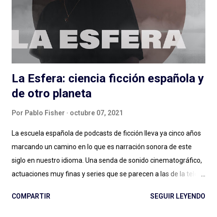
pero (por suerte) no lo es. Muchos minutos de entrevista
condensados en alrededor de una hora (y monedas) con
personas que podés conocer de una cosa y nos hablan de otra,
de una muy...
La Esfera: ciencia ficción española y
de otro planeta
Por
Pablo Fisher
octubre 07, 2021
La escuela española de podcasts de ficción lleva ya cinco años
marcando un camino en lo que es narración sonora de este
siglo en nuestro idioma. Una senda de sonido cinematográfico,
actuaciones muy finas y series que se parecen a las de la tele
pero en podcast: Podium ha fijado el rumbo desde El Gran
COMPARTIR
SEGUIR LEYENDO
Apagón en adelante. Ese nivel presupuestario, esa dedicación
en la realización, ese profesionalismo para la narración sonora,