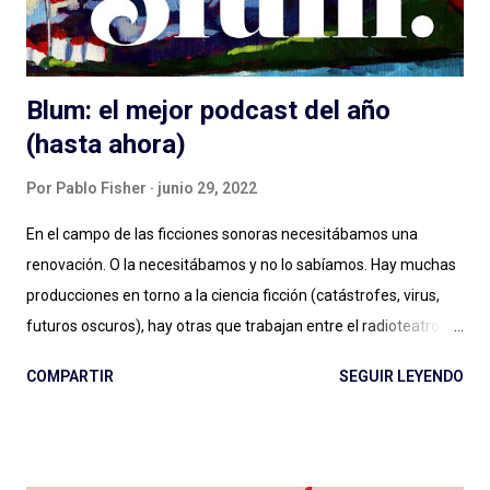
producción, distribución y es...
Blum: el mejor podcast del año
(hasta ahora)
Por
Pablo Fisher
junio 29, 2022
En el campo de las ficciones sonoras necesitábamos una
renovación. O la necesitábamos y no lo sabíamos. Hay muchas
producciones en torno a la ciencia ficción (catástrofes, virus,
futuros oscuros), hay otras que trabajan entre el radioteatro, el
teleteatro y el costumbrismo. Sin ponerme a ponderar ahora
COMPARTIR
SEGUIR LEYENDO
una por una, se puede decir sencillamente que hay dos grandes
vertientes: las que podemos llamar ficciones del siglo XXI , con
sonoridad cinematográfica, temporadas extensas, alto
presupuesto (aunque Caso 63 se hizo con poco), notable