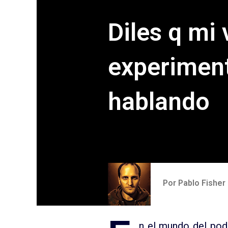
Diles q mi 
experimen
hablando
Por
Pablo Fisher
n el mundo del pod