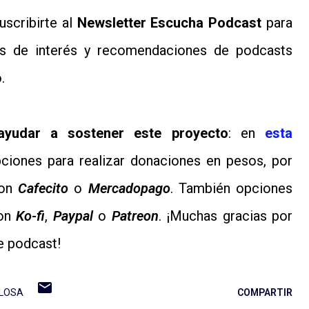
scribirte al
Newsletter Escucha Podcast
para
ces de interés y recomendaciones de podcasts
.
ayudar a sostener este proyecto
: en
esta
iones para realizar donaciones en pesos, por
con
Cafecito
o
Mercadopago
. También opciones
con
Ko-fi
,
Paypal
o
Patreon
. ¡Muchas gracias por
e podcast!
LLOSA
COMPARTIR