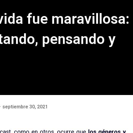
vida fue maravillosa:
tando, pensando y
septiembre 30, 2021
cast, como en otros, ocurre que
los géneros y