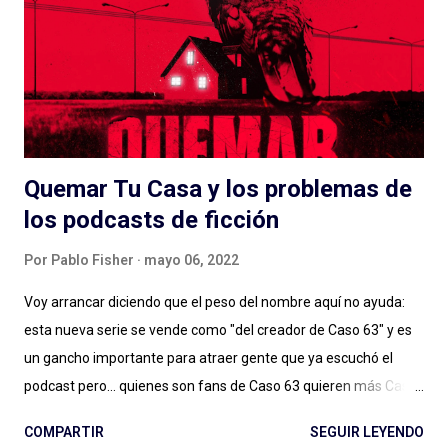
Quemar Tu Casa y los problemas de
los podcasts de ficción
Por
Pablo Fisher
mayo 06, 2022
Voy arrancar diciendo que el peso del nombre aquí no ayuda:
esta nueva serie se vende como "del creador de Caso 63" y es
un gancho importante para atraer gente que ya escuchó el
podcast pero... quienes son fans de Caso 63 quieren más Caso
63 (o no, quizás ya estamos bien). Digo: no sé si estamos ya en
COMPARTIR
SEGUIR LEYENDO
ese lugar en el que vamos a seguir a creadores de podcasts de