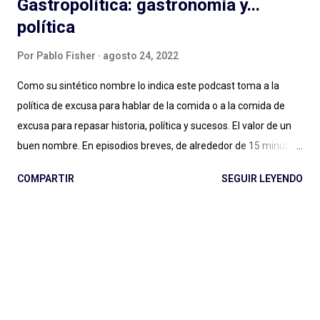
Gastropolítica: gastronomía y...
política
Por
Pablo Fisher
agosto 24, 2022
Como su sintético nombre lo indica este podcast toma a la
política de excusa para hablar de la comida o a la comida de
excusa para repasar historia, política y sucesos. El valor de un
buen nombre. En episodios breves, de alrededor de 15 minutos,
Maxi Guerra traza recorridos entretenidos, amables, llenos de
COMPARTIR
SEGUIR LEYENDO
Historia, con música amena y audios de archivo al paso para
ilustrar situaciones. Entender qué relación tiene una cafetera
italiana con el futurismo y el fascismo, a partir de un
empresario del aluminio que cambió para siempre la forma de
tomar café en casa (con versiones locales como la mítica
Volturno argentina); conocer la vida y récords de una vaca
lechera cubana, su rivalidad con una vaca gringa, los atentados