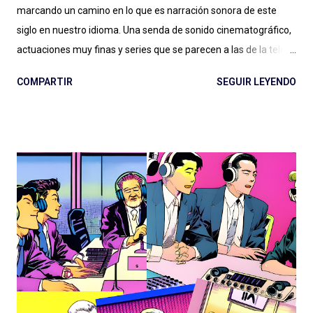
marcando un camino en lo que es narración sonora de este
siglo en nuestro idioma. Una senda de sonido cinematográfico,
actuaciones muy finas y series que se parecen a las de la tele
pero en podcast: Podium ha fijado el rumbo desde El Gran
COMPARTIR
SEGUIR LEYENDO
Apagón en adelante. Ese nivel presupuestario, esa dedicación
en la realización, ese profesionalismo para la narración sonora,
son difíciles de replicar en otras latitudes y van dejando un
legado que se aleja, por suerte, de la clásica ficción exagerada
del viejo radioteatro. En ese rumbo, La Esfera es la gran
superproducción que entregó Podium Podcast este año, con
una historia (nuevamente) de ciencia ficción que retoma un
tema clásico del género: los OVNIs, la presencia extraterrestre
en nuestro planeta, las conspiraciones gubernamentales y "The
truth is out there" . Tan marcada es la influencia de X-Files en
este podcast que hasta lo celebran con la inclusión de la
famosa...