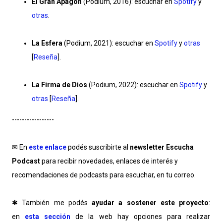
El Gran Apagón
(Podium, 2016): escuchar en
Spotify
y
otras
.
La Esfera
(Podium, 2021): escuchar en
Spotify
y
otras
[
Reseña
].
La Firma de Dios
(Podium, 2022): escuchar en
Spotify
y
otras
[
Reseña
].
-----------------
✉ En
este enlace
podés suscribirte al
newsletter Escucha
Podcast
para recibir novedades, enlaces de interés y
recomendaciones de podcasts para escuchar, en tu correo.
✱ También me podés
ayudar a sostener este proyecto
:
en
esta sección
de la web hay opciones para realizar