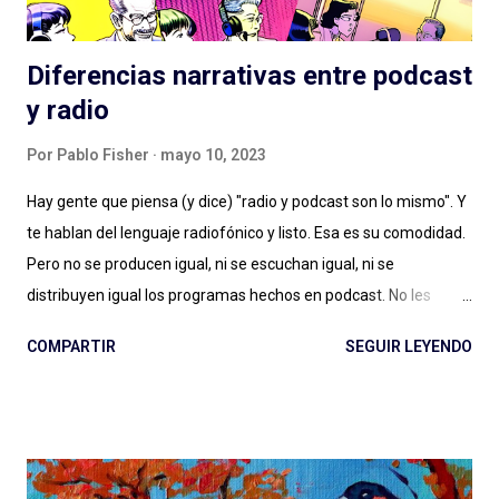
Diferencias narrativas entre podcast
y radio
Por
Pablo Fisher
mayo 10, 2023
Hay gente que piensa (y dice) "radio y podcast son lo mismo". Y
te hablan del lenguaje radiofónico y listo. Esa es su comodidad.
Pero no se producen igual, ni se escuchan igual, ni se
distribuyen igual los programas hechos en podcast. No les
alcanza con la diferencia entre en vivo (radio) y a demanda
COMPARTIR
SEGUIR LEYENDO
(podcast), con escuchar el páramo creativo (radio) vs. la
multiplicidad de géneros (podcast), o no les importa. Y estamos
quienes les debatimos un rato pero después elegimos
(dosificando energías) seguir adelante con esto del podcast .
Porque los debates no pueden ser eternos. Y entonces