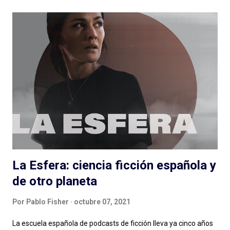
posible. Expertos de Sillón (Colombia): ¿un podcast de
entrevista con dos hosts que hablan mucho puede salir bien? Si
escuchan, si preguntan, hacen reír, hacen pensar y logran
meter en zona sillón a todas las personas que pasan por el
ciclo, funciona muy bien lo que hacen Alejandro Cardona y
Sebastián Rojas en este podcast que parece de conversación
pero (por suerte) no lo es. Muchos minutos de entrevista
condensados en alrededor de una hora (y monedas) con
personas que podés conocer de una cosa y nos hablan de otra,
de una muy...
La Esfera: ciencia ficción española y
de otro planeta
Por
Pablo Fisher
octubre 07, 2021
La escuela española de podcasts de ficción lleva ya cinco años