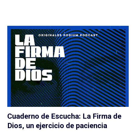
ficción de esta manera. Y no lo estamos, sin dudas, si el
podcast es de otro género, de otro estilo, si hay más gente en el
proyecto y las cosas no salen tan bien. Quemar Tu Casa puede
tener o no éxito con las audiencias (después debatamos qué es
el éxito para un podcast de ficción) a pesar de/gracias a los
esfuerzos de Spotify: el lanzamiento, la presencia en la
aplicación, la muy atractiva portada, el genial título pueden ser
suficientes o no para disparar montones de escuchas iniciales
de una serie que... tarda en arrancar. La pasé bien escuchando
los episodios entre el tercero/cuarto y el octavo/noveno pero
e...
Cuaderno de Escucha: La Firma de
Dios, un ejercicio de paciencia