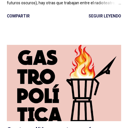
futuros oscuros), hay otras que trabajan entre el radioteatro, el
teleteatro y el costumbrismo. Sin ponerme a ponderar ahora
COMPARTIR
SEGUIR LEYENDO
una por una, se puede decir sencillamente que hay dos grandes
vertientes: las que podemos llamar ficciones del siglo XXI , con
sonoridad cinematográfica, temporadas extensas, alto
presupuesto (aunque Caso 63 se hizo con poco), notable
dirección de actuaciones e interpretaciones a la altura de
tamaña producción; y las que, con presupuesto o no, deben
cortar lazos aún con el vetusto radioteatro, nos entregan
actuaciones exageradas, guiones flojos y se escuchan desde el
vamos sin dirección clara: como resultado cuesta escucharlas y
pensamos que la ficción no es para nosotrxs ... Algún día
deberemos sentarnos a hablar seriamente del rol de dirección
en el podcast , que vale para cualquier g...