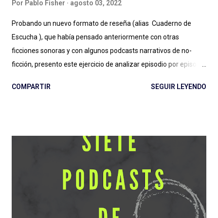
Por
Pablo Fisher
agosto 03, 2022
Probando un nuevo formato de reseña (alias Cuaderno de
Escucha ), que había pensado anteriormente con otras
ficciones sonoras y con algunos podcasts narrativos de no-
ficción, presento este ejercicio de analizar episodio por episodio
La Firma de Dios . Esta producción es, hasta aquí, el estreno
COMPARTIR
SEGUIR LEYENDO
grande de Podium Podcast para 2022 y el regreso al guión de
José Pérez Ledo , guionista de El Gran Apagón y Guerra 3 ,
entre otros. Además de contar con el diseño sonoro de Teo
Rodríguez ( La Esfera e Informe Z ). Vamos entonces por
partes, recordando la recomendación de escuchar antes los
episodios. No solo para una comprensión de lo que se escribe,
también para evitar spoilers que trataré (en lo posible) de no
cometer. Escuchar: Web , Spotify , otras . Episodio 1: La Plaga
Me chocó de entrada que sea otra serie de ficción sobre
pandemias . Siento que necesitamos un respiro (de la