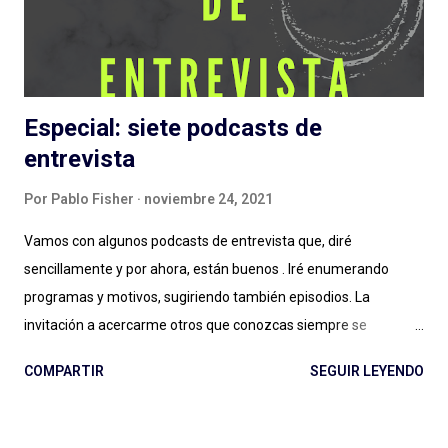
pandemia en la vida, primero, y del tema en general) en cuanto
a estas grandes producciones sonoras...
Especial: siete podcasts de
entrevista
Por
Pablo Fisher
noviembre 24, 2021
Vamos con algunos podcasts de entrevista que, diré
sencillamente y por ahora, están buenos . Iré enumerando
programas y motivos, sugiriendo también episodios. La
invitación a acercarme otros que conozcas siempre se
agradece: el género entrevista es por momentos inabarcable,
COMPARTIR
SEGUIR LEYENDO
se puede llegar a un podcast por la persona entrevistada, por
quien hace las entrevistas o por diversos motivos que a veces
no quedan claros: ¿Esa es la magia de las entrevistas? Es muy