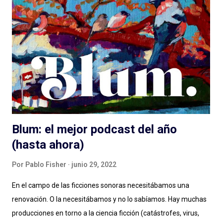
hablamos de lenguaje sonoro, hablamos de audio digital a
demanda del siglo XXI, hablamos de géneros, formatos, estilos.
Compartimos programas hechos para audiencias regionales,
globales, en nuestro idioma. Pero hay que aportar , siento en
este momento, un granito más al debate: el de las diferencias
narrativas entre una cosa y la otra. Más allá de las instancias de
producción, distribución y es...
Blum: el mejor podcast del año
(hasta ahora)
Por
Pablo Fisher
junio 29, 2022
En el campo de las ficciones sonoras necesitábamos una
renovación. O la necesitábamos y no lo sabíamos. Hay muchas
producciones en torno a la ciencia ficción (catástrofes, virus,