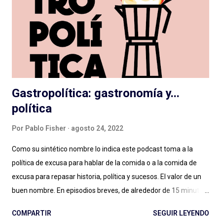
globales, en nuestro idioma. Pero hay que aportar , siento en
este momento, un granito más al debate: el de las diferencias
narrativas entre una cosa y la otra. Más allá de las instancias de
producción, distribución y es...
Gastropolítica: gastronomía y...
política
Por
Pablo Fisher
agosto 24, 2022
Como su sintético nombre lo indica este podcast toma a la
política de excusa para hablar de la comida o a la comida de
excusa para repasar historia, política y sucesos. El valor de un
buen nombre. En episodios breves, de alrededor de 15 minutos,
Maxi Guerra traza recorridos entretenidos, amables, llenos de
COMPARTIR
SEGUIR LEYENDO
Historia, con música amena y audios de archivo al paso para