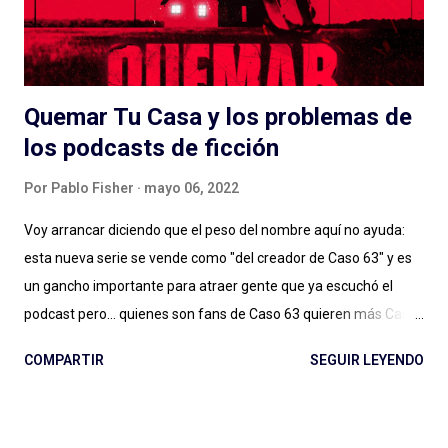
Quemar Tu Casa y los problemas de
los podcasts de ficción
Por
Pablo Fisher
mayo 06, 2022
Voy arrancar diciendo que el peso del nombre aquí no ayuda:
esta nueva serie se vende como "del creador de Caso 63" y es
un gancho importante para atraer gente que ya escuchó el
podcast pero... quienes son fans de Caso 63 quieren más Caso
63 (o no, quizás ya estamos bien). Digo: no sé si estamos ya en
COMPARTIR
SEGUIR LEYENDO
ese lugar en el que vamos a seguir a creadores de podcasts de
ficción de esta manera. Y no lo estamos, sin dudas, si el
podcast es de otro género, de otro estilo, si hay más gente en el