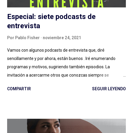
Especial: siete podcasts de
entrevista
Por
Pablo Fisher
noviembre 24, 2021
Vamos con algunos podcasts de entrevista que, diré
sencillamente y por ahora, están buenos . Iré enumerando
programas y motivos, sugiriendo también episodios. La
invitación a acercarme otros que conozcas siempre se
agradece: el género entrevista es por momentos inabarcable,
COMPARTIR
SEGUIR LEYENDO
se puede llegar a un podcast por la persona entrevistada, por
quien hace las entrevistas o por diversos motivos que a veces
no quedan claros: ¿Esa es la magia de las entrevistas? Es muy
posible. Expertos de Sillón (Colombia): ¿un podcast de
entrevista con dos hosts que hablan mucho puede salir bien? Si