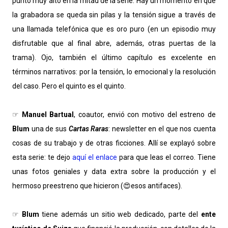
punto muy alto en la mitad de la serie. Hay un momento en que
la grabadora se queda sin pilas y la tensión sigue a través de
una llamada telefónica que es oro puro (en un episodio muy
disfrutable que al final abre, además, otras puertas de la
trama). Ojo, también el último capítulo es excelente en
términos narrativos: por la tensión, lo emocional y la resolución
del caso. Pero el quinto es el quinto.
☞
Manuel Bartual
, coautor, envió con motivo del estreno de
Blum
una de sus
Cartas Raras
: newsletter en el que nos cuenta
cosas de su trabajo y de otras ficciones. Allí se explayó sobre
esta serie: te dejo
aquí el enlace
para que leas el correo. Tiene
unas fotos geniales y data extra sobre la producción y el
hermoso preestreno que hicieron (😍esos antifaces).
☞
Blum
tiene además un sitio web dedicado, parte del
ente