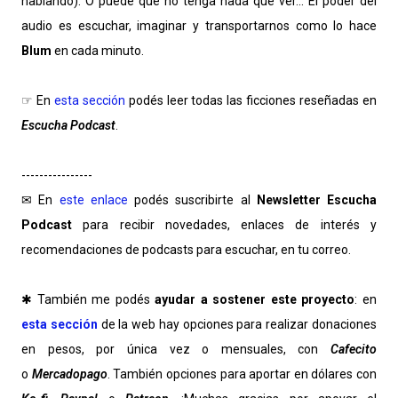
hablando). O puede que no tenga nada que ver... El poder del
audio es escuchar, imaginar y transportarnos como lo hace
Blum
en cada minuto.
☞ En
esta sección
podés leer todas las ficciones reseñadas en
Escucha Podcast
.
----------------
✉ En
este enlace
podés suscribirte al
Newsletter Escucha
Podcast
para recibir novedades, enlaces de interés y
recomendaciones de podcasts para escuchar, en tu correo.
✱ También me podés
ayudar a sostener este proyecto
: en
esta sección
de la web hay opciones para realizar donaciones
en pesos, por única vez o mensuales, con
Cafecito
o
Mercadopago
. También opciones para aportar en dólares con