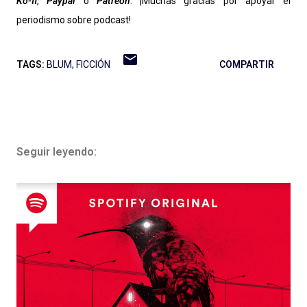
Ko-fi
,
Paypal
o
Patreon
. ¡Muchas gracias por apoyar el
periodismo sobre podcast!
TAGS:
BLUM
FICCIÓN
COMPARTIR
Seguir leyendo: