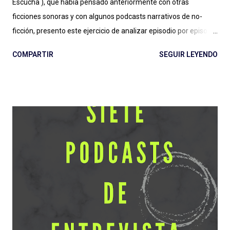
Escucha ), que había pensado anteriormente con otras
ficciones sonoras y con algunos podcasts narrativos de no-
ficción, presento este ejercicio de analizar episodio por episodio
La Firma de Dios . Esta producción es, hasta aquí, el estreno
COMPARTIR
SEGUIR LEYENDO
grande de Podium Podcast para 2022 y el regreso al guión de
José Pérez Ledo , guionista de El Gran Apagón y Guerra 3 ,
entre otros. Además de contar con el diseño sonoro de Teo
Rodríguez ( La Esfera e Informe Z ). Vamos entonces por
partes, recordando la recomendación de escuchar antes los
episodios. No solo para una comprensión de lo que se escribe,
también para evitar spoilers que trataré (en lo posible) de no
cometer. Escuchar: Web , Spotify , otras . Episodio 1: La Plaga
Me chocó de entrada que sea otra serie de ficción sobre
pandemias . Siento que necesitamos un respiro (de la
pandemia en la vida, primero, y del tema en general) en cuanto
a estas grandes producciones sonoras...