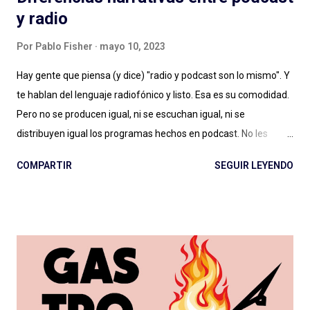
y radio
Por
Pablo Fisher
mayo 10, 2023
Hay gente que piensa (y dice) "radio y podcast son lo mismo". Y
te hablan del lenguaje radiofónico y listo. Esa es su comodidad.
Pero no se producen igual, ni se escuchan igual, ni se
distribuyen igual los programas hechos en podcast. No les
alcanza con la diferencia entre en vivo (radio) y a demanda
COMPARTIR
SEGUIR LEYENDO
(podcast), con escuchar el páramo creativo (radio) vs. la
multiplicidad de géneros (podcast), o no les importa. Y estamos
quienes les debatimos un rato pero después elegimos
(dosificando energías) seguir adelante con esto del podcast .
Porque los debates no pueden ser eternos. Y entonces
hablamos de lenguaje sonoro, hablamos de audio digital a
demanda del siglo XXI, hablamos de géneros, formatos, estilos.
Compartimos programas hechos para audiencias regionales,