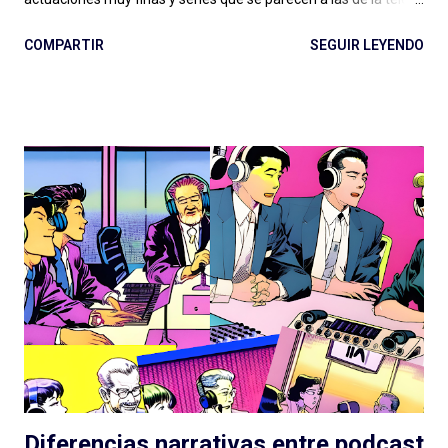
pero en podcast: Podium ha fijado el rumbo desde El Gran
COMPARTIR
SEGUIR LEYENDO
Apagón en adelante. Ese nivel presupuestario, esa dedicación
en la realización, ese profesionalismo para la narración sonora,
son difíciles de replicar en otras latitudes y van dejando un
legado que se aleja, por suerte, de la clásica ficción exagerada
del viejo radioteatro. En ese rumbo, La Esfera es la gran
superproducción que entregó Podium Podcast este año, con
una historia (nuevamente) de ciencia ficción que retoma un
tema clásico del género: los OVNIs, la presencia extraterrestre
en nuestro planeta, las conspiraciones gubernamentales y "The
truth is out there" . Tan marcada es la influencia de X-Files en
este podcast que hasta lo celebran con la inclusión de la
famosa...
Diferencias narrativas entre podcast