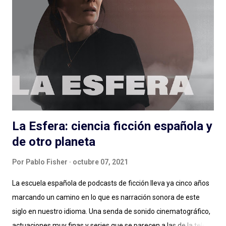
escuchan, si preguntan, hacen reír, hacen pensar y logran
meter en zona sillón a todas las personas que pasan por el
ciclo, funciona muy bien lo que hacen Alejandro Cardona y
Sebastián Rojas en este podcast que parece de conversación
pero (por suerte) no lo es. Muchos minutos de entrevista
condensados en alrededor de una hora (y monedas) con
personas que podés conocer de una cosa y nos hablan de otra,
de una muy...
La Esfera: ciencia ficción española y
de otro planeta
Por
Pablo Fisher
octubre 07, 2021
La escuela española de podcasts de ficción lleva ya cinco años
marcando un camino en lo que es narración sonora de este
siglo en nuestro idioma. Una senda de sonido cinematográfico,
actuaciones muy finas y series que se parecen a las de la tele