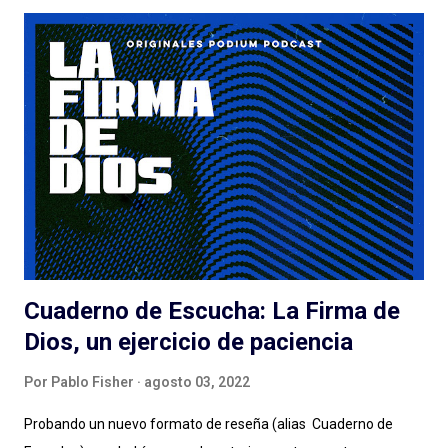
proyecto y las cosas no salen tan bien. Quemar Tu Casa puede
tener o no éxito con las audiencias (después debatamos qué es
el éxito para un podcast de ficción) a pesar de/gracias a los
esfuerzos de Spotify: el lanzamiento, la presencia en la
aplicación, la muy atractiva portada, el genial título pueden ser
suficientes o no para disparar montones de escuchas iniciales
de una serie que... tarda en arrancar. La pasé bien escuchando
los episodios entre el tercero/cuarto y el octavo/noveno pero
e...
Cuaderno de Escucha: La Firma de
Dios, un ejercicio de paciencia
Por
Pablo Fisher
agosto 03, 2022
Probando un nuevo formato de reseña (alias Cuaderno de