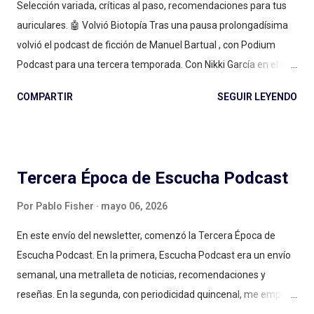
Selección variada, críticas al paso, recomendaciones para tus
auriculares. 🤖 Volvió Biotopía Tras una pausa prolongadísima
volvió el podcast de ficción de Manuel Bartual , con Podium
Podcast para una tercera temporada. Con Nikki García en el rol
protagónico, como la clásica conductora del informativo de
COMPARTIR
SEGUIR LEYENDO
este mundo rarísimo de ciencia ficción y humor. ¿Fueron mil
días de espera? ¿Fueron más o menos? ¿Tiene importancia? Si
no escuchaste nada de esta ficción sonora que tiene dos
temporadas previas, te recomiendo empezar por la primera (y
Tercera Época de Escucha Podcast
te dejo también mi reseña de entonces ). En cuanto al regreso,
lo noté demasiado apuntado a los fans núcleo duro y me costó
Por
Pablo Fisher
mayo 06, 2026
meterme (escuché toda la serie, sí, pero fue… hace años),
En este envío del newsletter, comenzó la Tercera Época de
acompañando las dudas y los olvidos de la conductora del
Escucha Podcast. En la primera, Escucha Podcast era un envío
boletín informativo: recuerdo algunos personajes pero no todos
semanal, una metralleta de noticias, recomendaciones y
nombre-por-nombre y me faltaron, digamos, papitas para
reseñas. En la segunda, con periodicidad quincenal, me empecé
acompañar el sanguche. A la vez, celebro el riesgo de publicar
a centrar en reseñas largas, en textos más elaborados (con