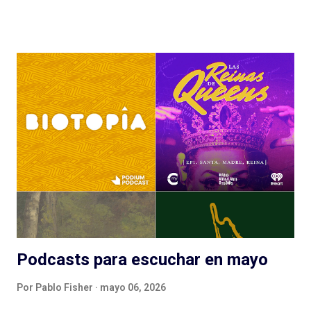
reseñas de ficción sonora a cargo de Emi Fernández Russo ( bio
), a quien recibimos con algarabía y le tiramos así la alfombra
roja: es director audiovisual, director sonoro y docente
universitario, y hace varios meses (entre otros trabajos) viene
realizando una ficción sonora que lo llevó a un viaje, un trip (?),
un recorrido profundo y analítico sobre los podcasts de ficción
de los últimos años. Y de ahí nace esta columna, en la que
tenemos en lista una cantidad de ficciones geniales (que
pasarán por sus oídos) y de la que hoy tenemos la primera
entrega. Quedan en manos de Emiliano: El sonido del crimen En
mi primera reseña dentro de es...
Podcasts para escuchar en mayo
Por
Pablo Fisher
mayo 06, 2026