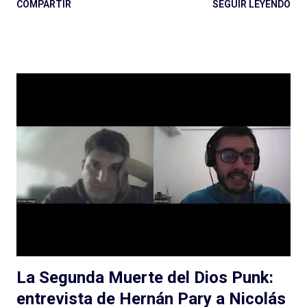
COMPARTIR
SEGUIR LEYENDO
evento social ante todo, para conocernos, para vernos, para
charlar. El año pasado fue una gran oportunidad para reunir a la
escena argentina, pero para esta segunda edición de Estéreo
sentimos que necesitábamos abrirnos al resto de
Iberoamérica. Por eso tendremos invitados internacionales que
vendrán a presentar sus shows pero también a contribuir con la
formación de talentos y profesionales a través de talleres y
clases magistrales. Por cercanía y afinidad, nuestros amigos de
Chile tendrán una presencia especial. Llegan Catalina May y
Martín Cruz , el equipo detrás del podcast narrativo más original
y premiado de los últimos años, Las Raras . Habrá algún
anticipo de la próxima tempor...
La Segunda Muerte del Dios Punk:
entrevista de Hernán Pary a Nicolás