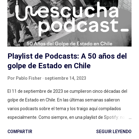
dos ejes para trabajar: el histórico, con las dificultades lógicas
(al ser este un medio digital, de corta vida y poco historizado),
nos sirvió para identificar etapas, desarrollos técnicos,
tendencias que vemos hoy ...
Playlist de Podcasts: A 50 años del
golpe de Estado en Chile
Por
Pablo Fisher
septiembre 14, 2023
El 11 de septiembre de 2023 se cumplieron cinco décadas del
golpe de Estado en Chile. En las últimas semanas salieron
varios podcasts sobre el tema y los traigo aquí compilados
especialmente. Como siempre, en una playlist de Spotify: no es
el formato ideal pero allí han salido todas las producciones y así
COMPARTIR
SEGUIR LEYENDO
escuchamos podcasts hoy. La selección incluye, entre otros: