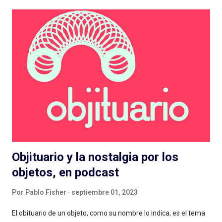
festivales de cine y encuentros de videojuegos que tienen sus
maratones/hackatones en las que producen un corto o juego
en tiempo récord, para esta edición de Estéreo creamos
nuestra primera Maratón de Podcast. Va a funcionar así: un
equipo de trabajo coordinado por Jeremías Juárez va a
guionar, producir, grabar y editar —en 48 horas— un episodio
piloto de un podcast de ficción que vamos a estrenar en el
evento de cierre del festival. Si vas a estar en Rosario durante
el festival, podés anotarte en alguno de los equipos: mesa de ...
Objituario y la nostalgia por los
objetos, en podcast
Por
Pablo Fisher
septiembre 01, 2023
El obituario de un objeto, como su nombre lo indica, es el tema