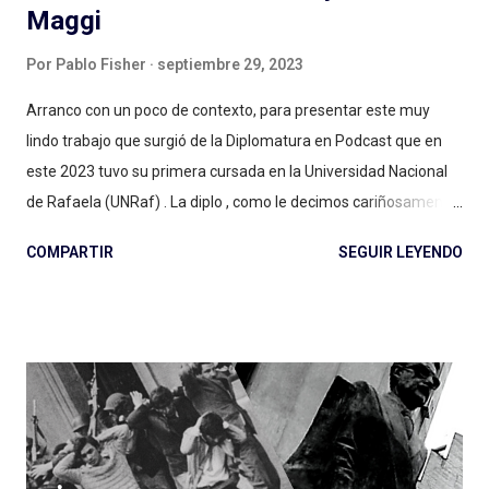
Maggi
Por
Pablo Fisher
septiembre 29, 2023
Arranco con un poco de contexto, para presentar este muy
lindo trabajo que surgió de la Diplomatura en Podcast que en
este 2023 tuvo su primera cursada en la Universidad Nacional
de Rafaela (UNRaf) . La diplo , como le decimos cariñosamente,
es una propuesta educativa, universitaria, de capacitación
COMPARTIR
SEGUIR LEYENDO
profesional para el mundo del podcast. Una formación integral
que abarca guiones, edición de sonido y montaje, diseño de
producción, distribución y marketing. También materias que
apuntan a la creatividad y pensar los proyectos, y dos
asignaturas introductorias: una de lenguaje sonoro, sus usos y
fines, más una de contexto y panorama. En esta última, que se
llama Historia y Presente del Podcast , vengo trabajando (les
cuento) como docente a cargo. Dentro de la materia, tomamos