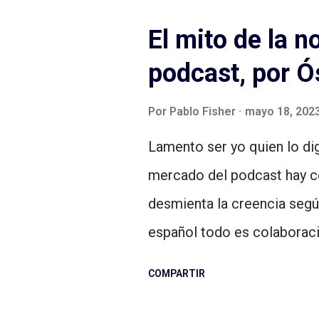
t
El mito de la 
r
podcast, por Ó
a
d
Por
Pablo Fisher
mayo 18, 202
a
s
Lamento ser yo quien lo dig
mercado del podcast hay c
desmienta la creencia segú
español todo es colaboraci
en Twitter y es interpretad
COMPARTIR
a hacer la prueba en el busc
distinta: los podcast comp