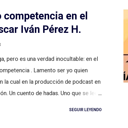
no competencia en el
scar Iván Pérez H.
3
a, pero es una verdad inocultable: en el
ompetencia . Lamento ser yo quien
n la cual en la producción de podcast en
ón. Un cuento de hadas. Uno que se lee
o por personajes reconocidos (les invito
SEGUIR LEYENDO
ador de la red social). La realidad es
iten por quedarse con la porción más