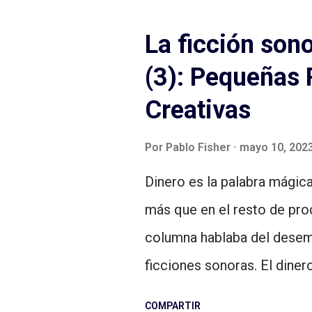
complejo como la historia d
siempre es atrapante, más
La ficción son
de Cózar (uno de los maest
(3): Pequeñas
hace con autoconciencia de s
Creativas
película de periodistas de
Todos los hombres del pres
Por
Pablo Fisher
mayo 10, 202
setenta). Raquel Ejerique ,
Dinero es la palabra mágica
a Ignacio Escolar (además f
más que en el resto de pro
vericuetos y decisiones de l
columna hablaba del desem
ficciones sonoras. El diner
espaldarazo económico nece
COMPARTIR