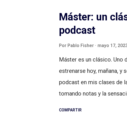
grande posible de la torta 
Máster: un clá
qué recursos hablo? Hablo,
podcast
cantidad de minutos que es
puede escuchar más de un
Por
Pablo Fisher
mayo 17, 202
semana, la cantidad de pr
Máster es un clásico. Uno 
limitados. De hecho, con b
estrenarse hoy, mañana, y 
que en promedio el oyente 
podcast en mis clases de la
cerca de 4-5 horas por se
tomando notas y la sensació
somos relativamente pocos 
primera vez. El formato y el
COMPARTIR
es súper entretenida porque