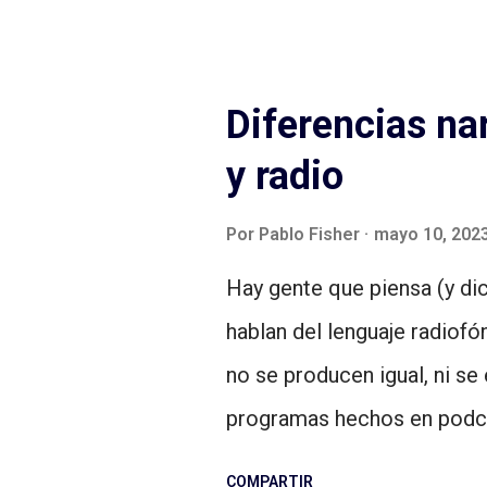
no podríamos escuchar prod
hablo de contratar a actor
horas de guionista/s, produ
Diferencias na
grabación en estudio, elec
y radio
sonoro… Sin embargo, no in
cine-ficciones sonoras y te
Por
Pablo Fisher
mayo 10, 202
sola puede hacer un progra
Hay gente que piensa (y dic
televisión no, una ficción 
hablan del lenguaje radiofó
sola persona mientras que u
no se producen igual, ni se 
cuando escuchamos producc
programas hechos en podcas
de ese equipo humano –din
entre en vivo (radio) y a d
COMPARTIR