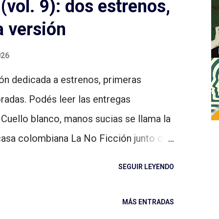
(vol. 9): dos estrenos,
gonda (Guion de ficción y no-ficción),
a versión
e Producción) y Federico Rusconi
 Y el propio Martín Parodi (Lenguaje
026
línea, con dos encuentros semanales y
ón dedicada a estrenos, primeras
 meses. Están abiertas las inscripciones.
adas. Podés leer las entregas
 inscribirte en este enlace . ¡Te
 Cuello blanco, manos sucias se llama la
casa colombiana La No Ficción junto con
eriodista Laura Weffer, narra un
SEGUIR LEYENDO
ón en PDVSA (Petróleos de Venezuela,
rras venezolanas, hace algunas semanas,
MÁS ENTRADAS
 términos geopolíticos en la región y