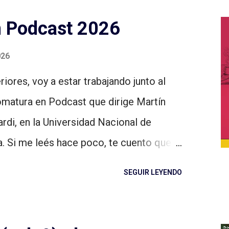
n Podcast 2026
026
iores, voy a estar trabajando junto al
omatura en Podcast que dirige Martín
rdi, en la Universidad Nacional de
a. Si me leés hace poco, te cuento que
ura que dimos en llamar Historia y
SEGUIR LEYENDO
ual se actualiza año a año, porque
antes. También son profes del equipo:
atividad), Paula Manini (Introducción al