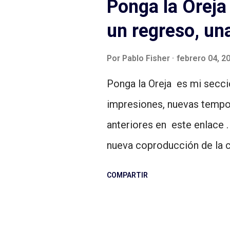
Ponga la Oreja 
audio digital), Luciano Redi
un regreso, un
Lucía Rodríguez (Diseño d
(Distribución y promoción).
Por
Pablo Fisher
febrero 04, 2
Sonoro). La cursada es en 
Ponga la Oreja es mi secci
una duración total de siete
impresiones, nuevas tempor
Toda la info por acá . Podés
anteriores en este enlace .
esperamos!
nueva coproducción de la 
OCCRP. En 5 episodios, la p
COMPARTIR
complejo caso de corrupci
S.A.). Lo que ocurre en tie
es de lo más impactante en