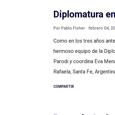
t
Diplomatura e
r
a
Por
Pablo Fisher
febrero 04, 2
d
Como en los tres años anter
a
hermoso equipo de la Dipl
s
Parodi y coordina Eva Mena
Rafaela, Santa Fe, Argentin
soy el profe de una asignat
COMPARTIR
Presente del Podcast , la c
vivimos tiempos muy cambi
Mariano Pagella (Idea y Cre