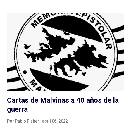
producción (no lo es para nada, sabemos, si bien más accesible
que otras), nos termina entregando un podcast como Yuta . El
verdugueo policial , una de las variantes del maltrato hacia (en
muchos casos) jóvenes en Argentina, es eje central de esta
producción de un grupo de investigación: LESyC de la
Universidad de Quilmes, Argentina. Muy relacionada al libro de
casi el mismo nombre (más info aquí ), en siete episodios nos
proponen un recorrido a fondo por el tema: qué es la violencia
policial, sus relaciones con el aburrimiento (y el multitasking )
en el trabajo, cues...
Cartas de Malvinas a 40 años de la
guerra
Por
Pablo Fisher
abril 06, 2022