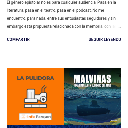
El género epistolar no es para cualquier audiencia. Pasa en la
literatura, pasa en el teatro, pasa en el podcast. No me
encuentro, para nada, entre sus entusiastas seguidores y sin
embargo esta propuesta relacionada con la memoria, con las
vivencias de la guerra y sus protagonistas leyendo cartas de
COMPARTIR
SEGUIR LEYENDO
hace 40 años en Malvinas, es muy interesante. Escuchar el
trailer del podcast es una buena introducción (a veces
salteamos los avances... con lo que cuesta elaborarlos), a modo
de episodio cero . Esta producción de Epistolar Podcast junto al
Museo Malvinas e Islas del Atlántico Sur incluye al director del
museo en uno de los episodios, el periodista (y ex soldado
conscripto) Edgardo Esteban, también a hijos (de un
combatiente, de un trabajador en la isla en los setentas), a
soldados y marineros durante la guerra. Las partes leídas,
como imaginarás si me leés hace tiempo (y, si no, te cuento),
me parecen las menos atractivas: entiendo el género epistolar