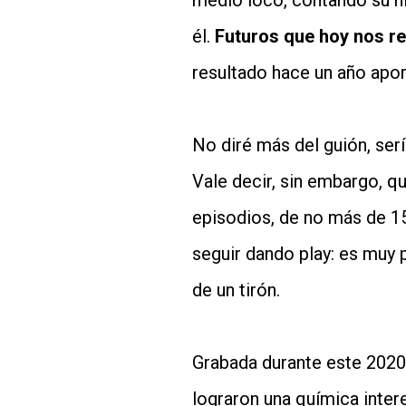
medio loco, contando su hi
él.
Futuros que hoy nos re
resultado hace un año apor
No diré más del guión, sería
Vale decir, sin embargo, q
episodios, de no más de 15
seguir dando play: es muy p
de un tirón.
Grabada durante este 2020
lograron una química inter