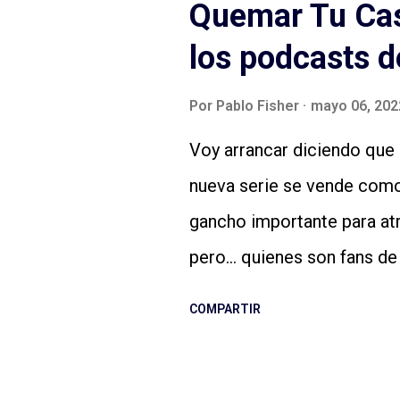
Quemar Tu Cas
los podcasts d
Por
Pablo Fisher
mayo 06, 202
Voy arrancar diciendo que 
nueva serie se vende como
gancho importante para at
pero... quienes son fans d
quizás ya estamos bien). D
COMPARTIR
el que vamos a seguir a cr
manera. Y no lo estamos, s