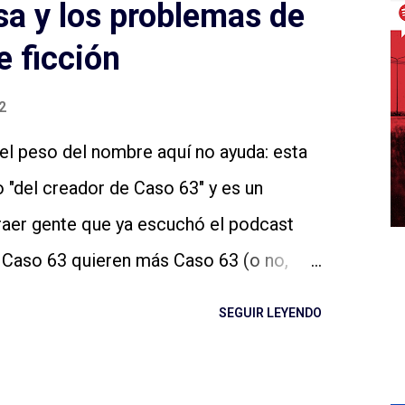
a y los problemas de
e ficción
2
el peso del nombre aquí no ayuda: esta
 "del creador de Caso 63" y es un
raer gente que ya escuchó el podcast
e Caso 63 quieren más Caso 63 (o no,
igo: no sé si estamos ya en ese lugar en
SEGUIR LEYENDO
eadores de podcasts de ficción de esta
in dudas, si el podcast es de otro