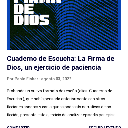
aplicación, la muy atractiva portada, el genial título pueden ser
suficientes o no para disparar montones de escuchas iniciales
de una serie que... tarda en arrancar. La pasé bien escuchando
los episodios entre el tercero/cuarto y el octavo/noveno pero
e...
Cuaderno de Escucha: La Firma de
Dios, un ejercicio de paciencia
Por
Pablo Fisher
agosto 03, 2022
Probando un nuevo formato de reseña (alias Cuaderno de
Escucha ), que había pensado anteriormente con otras
ficciones sonoras y con algunos podcasts narrativos de no-
ficción, presento este ejercicio de analizar episodio por episodio
La Firma de Dios . Esta producción es, hasta aquí, el estreno