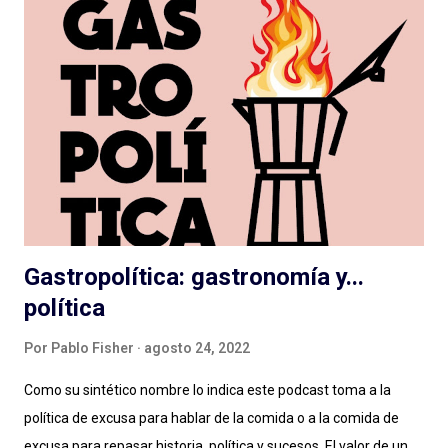
dirección de actuaciones e interpretaciones a la altura de
tamaña producción; y las que, con presupuesto o no, deben
cortar lazos aún con el vetusto radioteatro, nos entregan
actuaciones exageradas, guiones flojos y se escuchan desde el
vamos sin dirección clara: como resultado cuesta escucharlas y
pensamos que la ficción no es para nosotrxs ... Algún día
deberemos sentarnos a hablar seriamente del rol de dirección
en el podcast , que vale para cualquier g...
Gastropolítica: gastronomía y...
política
Por
Pablo Fisher
agosto 24, 2022
Como su sintético nombre lo indica este podcast toma a la
política de excusa para hablar de la comida o a la comida de
excusa para repasar historia, política y sucesos. El valor de un