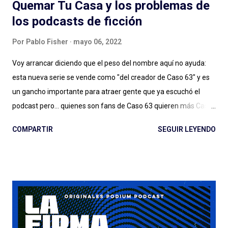
Quemar Tu Casa y los problemas de
los podcasts de ficción
Por
Pablo Fisher
mayo 06, 2022
Voy arrancar diciendo que el peso del nombre aquí no ayuda:
esta nueva serie se vende como "del creador de Caso 63" y es
un gancho importante para atraer gente que ya escuchó el
podcast pero... quienes son fans de Caso 63 quieren más Caso
63 (o no, quizás ya estamos bien). Digo: no sé si estamos ya en
COMPARTIR
SEGUIR LEYENDO
ese lugar en el que vamos a seguir a creadores de podcasts de
ficción de esta manera. Y no lo estamos, sin dudas, si el
podcast es de otro género, de otro estilo, si hay más gente en el
proyecto y las cosas no salen tan bien. Quemar Tu Casa puede
tener o no éxito con las audiencias (después debatamos qué es
el éxito para un podcast de ficción) a pesar de/gracias a los
esfuerzos de Spotify: el lanzamiento, la presencia en la