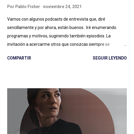
Por
Pablo Fisher
noviembre 24, 2021
Vamos con algunos podcasts de entrevista que, diré
sencillamente y por ahora, están buenos . Iré enumerando
programas y motivos, sugiriendo también episodios. La
invitación a acercarme otros que conozcas siempre se
agradece: el género entrevista es por momentos inabarcable,
COMPARTIR
SEGUIR LEYENDO
se puede llegar a un podcast por la persona entrevistada, por
quien hace las entrevistas o por diversos motivos que a veces
no quedan claros: ¿Esa es la magia de las entrevistas? Es muy
posible. Expertos de Sillón (Colombia): ¿un podcast de
entrevista con dos hosts que hablan mucho puede salir bien? Si
escuchan, si preguntan, hacen reír, hacen pensar y logran
meter en zona sillón a todas las personas que pasan por el
ciclo, funciona muy bien lo que hacen Alejandro Cardona y
Sebastián Rojas en este podcast que parece de conversación