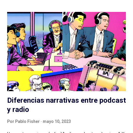
son difíciles de replicar en otras latitudes y van dejando un
legado que se aleja, por suerte, de la clásica ficción exagerada
del viejo radioteatro. En ese rumbo, La Esfera es la gran
superproducción que entregó Podium Podcast este año, con
una historia (nuevamente) de ciencia ficción que retoma un
tema clásico del género: los OVNIs, la presencia extraterrestre
en nuestro planeta, las conspiraciones gubernamentales y "The
truth is out there" . Tan marcada es la influencia de X-Files en
este podcast que hasta lo celebran con la inclusión de la
famosa...
Diferencias narrativas entre podcast
y radio
Por
Pablo Fisher
mayo 10, 2023