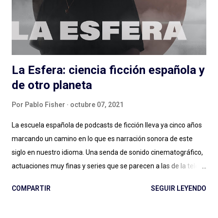
pero (por suerte) no lo es. Muchos minutos de entrevista
condensados en alrededor de una hora (y monedas) con
personas que podés conocer de una cosa y nos hablan de otra,
de una muy...
La Esfera: ciencia ficción española y
de otro planeta
Por
Pablo Fisher
octubre 07, 2021
La escuela española de podcasts de ficción lleva ya cinco años
marcando un camino en lo que es narración sonora de este
siglo en nuestro idioma. Una senda de sonido cinematográfico,
actuaciones muy finas y series que se parecen a las de la tele
pero en podcast: Podium ha fijado el rumbo desde El Gran
COMPARTIR
SEGUIR LEYENDO
Apagón en adelante. Ese nivel presupuestario, esa dedicación
en la realización, ese profesionalismo para la narración sonora,