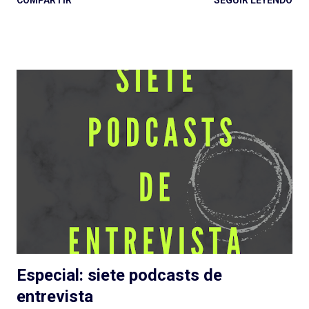
COMPARTIR
SEGUIR LEYENDO
grande de Podium Podcast para 2022 y el regreso al guión de
José Pérez Ledo , guionista de El Gran Apagón y Guerra 3 ,
entre otros. Además de contar con el diseño sonoro de Teo
Rodríguez ( La Esfera e Informe Z ). Vamos entonces por
partes, recordando la recomendación de escuchar antes los
episodios. No solo para una comprensión de lo que se escribe,
también para evitar spoilers que trataré (en lo posible) de no
cometer. Escuchar: Web , Spotify , otras . Episodio 1: La Plaga
Me chocó de entrada que sea otra serie de ficción sobre
pandemias . Siento que necesitamos un respiro (de la
pandemia en la vida, primero, y del tema en general) en cuanto
a estas grandes producciones sonoras...
Especial: siete podcasts de
entrevista