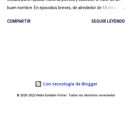
buen nombre. En episodios breves, de alrededor de 15 minutos,
Maxi Guerra traza recorridos entretenidos, amables, llenos de
COMPARTIR
SEGUIR LEYENDO
Historia, con música amena y audios de archivo al paso para
ilustrar situaciones. Entender qué relación tiene una cafetera
italiana con el futurismo y el fascismo, a partir de un
empresario del aluminio que cambió para siempre la forma de
tomar café en casa (con versiones locales como la mítica
Volturno argentina); conocer la vida y récords de una vaca
lechera cubana, su rivalidad con una vaca gringa, los atentados
contra la vida de Fidel Castro y el fanatismo por el helado del
Con tecnología de Blogger
líder cubano; o entender cómo la Pepsi fue clave en una etapa
© 2020-2022 Pablo Esteban Fisher. Todos los derechos reservados
de la Guerra Fría, con líderes conversando en una cocina
(artificial) y sorprendernos con el particular medio de pago que
usaron los rusos ante...