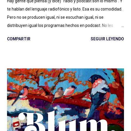
Hay gente que piensa (y dice) "radio y podcast son lo mismo". Y
te hablan del lenguaje radiofónico y listo. Esa es su comodidad.
Pero no se producen igual, ni se escuchan igual, ni se
distribuyen igual los programas hechos en podcast. No les
alcanza con la diferencia entre en vivo (radio) y a demanda
COMPARTIR
SEGUIR LEYENDO
(podcast), con escuchar el páramo creativo (radio) vs. la
multiplicidad de géneros (podcast), o no les importa. Y estamos
quienes les debatimos un rato pero después elegimos
(dosificando energías) seguir adelante con esto del podcast .
Porque los debates no pueden ser eternos. Y entonces
hablamos de lenguaje sonoro, hablamos de audio digital a
demanda del siglo XXI, hablamos de géneros, formatos, estilos.
Compartimos programas hechos para audiencias regionales,
globales, en nuestro idioma. Pero hay que aportar , siento en
este momento, un granito más al debate: el de las diferencias
narrativas entre una cosa y la otra. Más allá de las instancias de