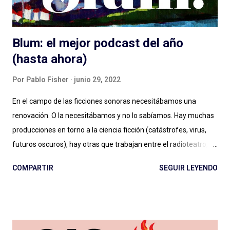
producción, distribución y es...
Blum: el mejor podcast del año
(hasta ahora)
Por
Pablo Fisher
junio 29, 2022
En el campo de las ficciones sonoras necesitábamos una
renovación. O la necesitábamos y no lo sabíamos. Hay muchas
producciones en torno a la ciencia ficción (catástrofes, virus,
futuros oscuros), hay otras que trabajan entre el radioteatro, el
teleteatro y el costumbrismo. Sin ponerme a ponderar ahora
COMPARTIR
SEGUIR LEYENDO
una por una, se puede decir sencillamente que hay dos grandes
vertientes: las que podemos llamar ficciones del siglo XXI , con
sonoridad cinematográfica, temporadas extensas, alto
presupuesto (aunque Caso 63 se hizo con poco), notable