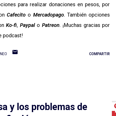
iones para realizar donaciones en pesos, por
con
Cafecito
o
Mercadopago
. También opciones
con
Ko-fi
,
Paypal
o
Patreon
. ¡Muchas gracias por
e podcast!
ANEO
COMPARTIR
a y los problemas de