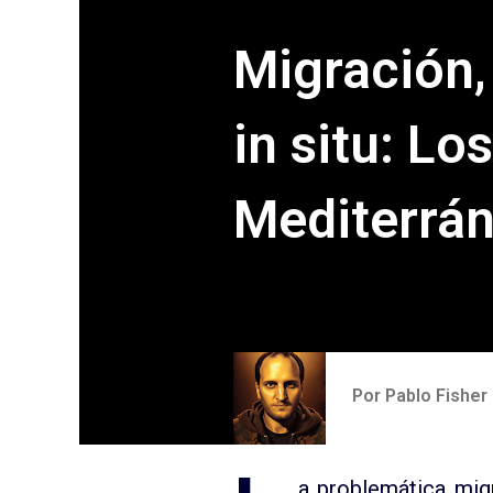
Migración,
in situ: Lo
Mediterrá
Por
Pablo Fisher
a problemática mig