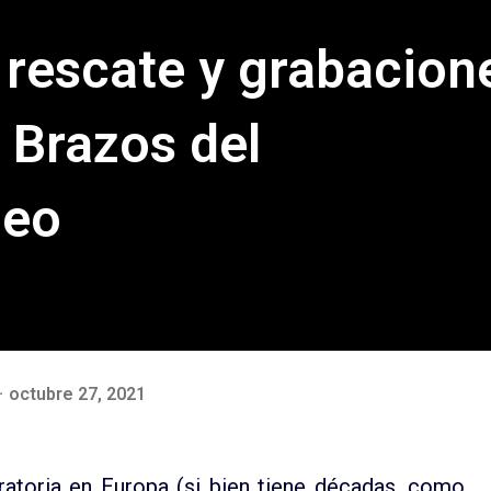
 rescate y grabacion
s Brazos del
neo
octubre 27, 2021
ratoria en Europa (si bien tiene décadas, como