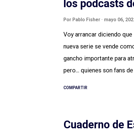
los podcasts d
Por
Pablo Fisher
mayo 06, 202
Voy arrancar diciendo que 
nueva serie se vende como
gancho importante para at
pero... quienes son fans d
quizás ya estamos bien). D
COMPARTIR
el que vamos a seguir a cr
manera. Y no lo estamos, s
género, de otro estilo, si 
Cuaderno de E
no salen tan bien. Quemar 