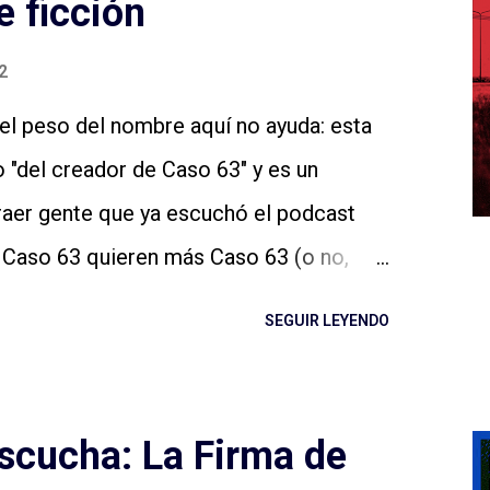
e ficción
2
el peso del nombre aquí no ayuda: esta
 "del creador de Caso 63" y es un
raer gente que ya escuchó el podcast
e Caso 63 quieren más Caso 63 (o no,
igo: no sé si estamos ya en ese lugar en
SEGUIR LEYENDO
eadores de podcasts de ficción de esta
in dudas, si el podcast es de otro
hay más gente en el proyecto y las cosas
scucha: La Firma de
Tu Casa puede tener o no éxito con las