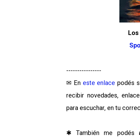
Lo
Spo
----------------
✉ En
este enlace
podés su
recibir novedades, enla
para escuchar, en tu correo
✱ También me podés