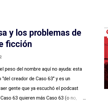
a y los problemas de
e ficción
2
el peso del nombre aquí no ayuda: esta
 "del creador de Caso 63" y es un
raer gente que ya escuchó el podcast
e Caso 63 quieren más Caso 63 (o no,
igo: no sé si estamos ya en ese lugar en