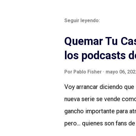
Seguir leyendo:
Quemar Tu Cas
los podcasts d
Por
Pablo Fisher
mayo 06, 202
Voy arrancar diciendo que 
nueva serie se vende como
gancho importante para at
pero... quienes son fans d
quizás ya estamos bien). D