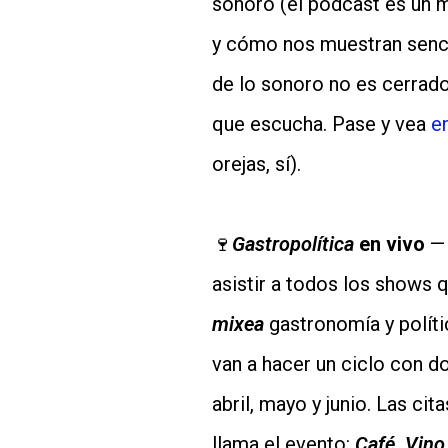
sonoro (el podcast es un m
y cómo nos muestran senci
de lo sonoro no es cerrado
que escucha. Pase y vea
e
orejas, sí).
🍷
Gastropolítica
en vivo
— 
asistir a todos los shows
mixea
gastronomía y políti
van a hacer un ciclo con 
abril, mayo y junio. Las cit
llama el evento:
Café, Vino