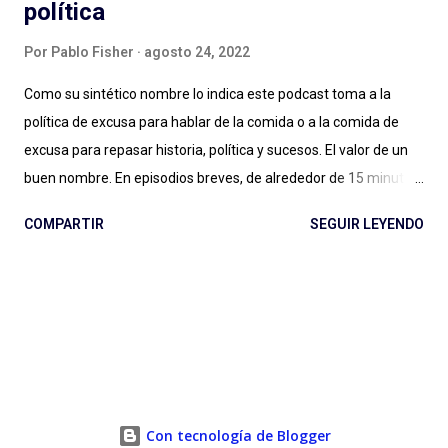
política
Por
Pablo Fisher
agosto 24, 2022
Como su sintético nombre lo indica este podcast toma a la
política de excusa para hablar de la comida o a la comida de
excusa para repasar historia, política y sucesos. El valor de un
buen nombre. En episodios breves, de alrededor de 15 minutos,
Maxi Guerra traza recorridos entretenidos, amables, llenos de
COMPARTIR
SEGUIR LEYENDO
Historia, con música amena y audios de archivo al paso para
ilustrar situaciones. Entender qué relación tiene una cafetera
italiana con el futurismo y el fascismo, a partir de un
empresario del aluminio que cambió para siempre la forma de
tomar café en casa (con versiones locales como la mítica
Volturno argentina); conocer la vida y récords de una vaca
lechera cubana, su rivalidad con una vaca gringa, los atentados
contra la vida de Fidel Castro y el fanatismo por el helado del
Con tecnología de Blogger