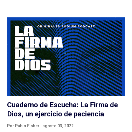
podcast es de otro género, de otro estilo, si hay más gente en el
proyecto y las cosas no salen tan bien. Quemar Tu Casa puede
tener o no éxito con las audiencias (después debatamos qué es
el éxito para un podcast de ficción) a pesar de/gracias a los
esfuerzos de Spotify: el lanzamiento, la presencia en la
aplicación, la muy atractiva portada, el genial título pueden ser
suficientes o no para disparar montones de escuchas iniciales
de una serie que... tarda en arrancar. La pasé bien escuchando
los episodios entre el tercero/cuarto y el octavo/noveno pero
e...
Cuaderno de Escucha: La Firma de
Dios, un ejercicio de paciencia
Por
Pablo Fisher
agosto 03, 2022