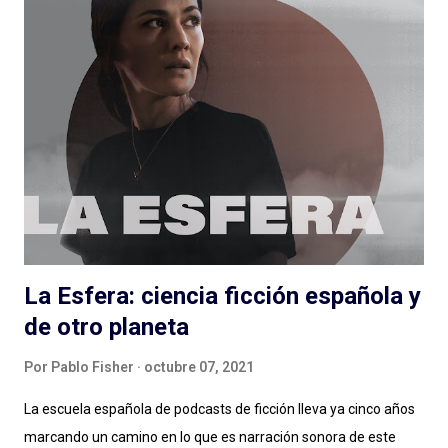
entrevista con dos hosts que hablan mucho puede salir bien? Si
escuchan, si preguntan, hacen reír, hacen pensar y logran
meter en zona sillón a todas las personas que pasan por el
ciclo, funciona muy bien lo que hacen Alejandro Cardona y
Sebastián Rojas en este podcast que parece de conversación
pero (por suerte) no lo es. Muchos minutos de entrevista
condensados en alrededor de una hora (y monedas) con
personas que podés conocer de una cosa y nos hablan de otra,
de una muy...
La Esfera: ciencia ficción española y
de otro planeta
Por
Pablo Fisher
octubre 07, 2021
La escuela española de podcasts de ficción lleva ya cinco años
marcando un camino en lo que es narración sonora de este