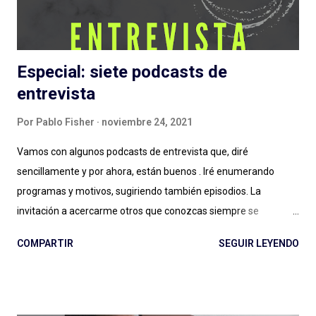
a estas grandes producciones sonoras...
Especial: siete podcasts de
entrevista
Por
Pablo Fisher
noviembre 24, 2021
Vamos con algunos podcasts de entrevista que, diré
sencillamente y por ahora, están buenos . Iré enumerando
programas y motivos, sugiriendo también episodios. La
invitación a acercarme otros que conozcas siempre se
agradece: el género entrevista es por momentos inabarcable,
COMPARTIR
SEGUIR LEYENDO
se puede llegar a un podcast por la persona entrevistada, por
quien hace las entrevistas o por diversos motivos que a veces
no quedan claros: ¿Esa es la magia de las entrevistas? Es muy
posible. Expertos de Sillón (Colombia): ¿un podcast de