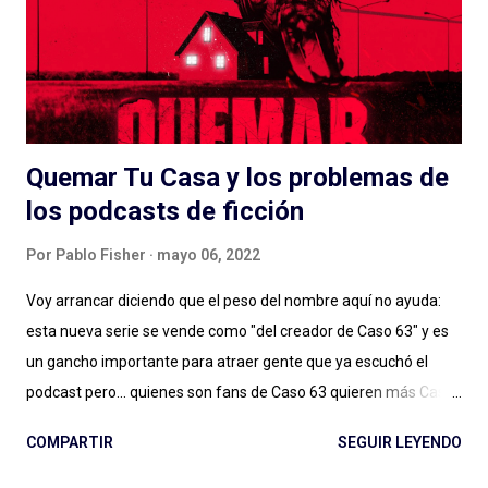
Quemar Tu Casa y los problemas de
los podcasts de ficción
Por
Pablo Fisher
mayo 06, 2022
Voy arrancar diciendo que el peso del nombre aquí no ayuda:
esta nueva serie se vende como "del creador de Caso 63" y es
un gancho importante para atraer gente que ya escuchó el
podcast pero... quienes son fans de Caso 63 quieren más Caso
63 (o no, quizás ya estamos bien). Digo: no sé si estamos ya en
COMPARTIR
SEGUIR LEYENDO
ese lugar en el que vamos a seguir a creadores de podcasts de
ficción de esta manera. Y no lo estamos, sin dudas, si el