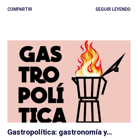
teleteatro y el costumbrismo. Sin ponerme a ponderar ahora
COMPARTIR
SEGUIR LEYENDO
una por una, se puede decir sencillamente que hay dos grandes
vertientes: las que podemos llamar ficciones del siglo XXI , con
sonoridad cinematográfica, temporadas extensas, alto
presupuesto (aunque Caso 63 se hizo con poco), notable
dirección de actuaciones e interpretaciones a la altura de
tamaña producción; y las que, con presupuesto o no, deben
cortar lazos aún con el vetusto radioteatro, nos entregan
actuaciones exageradas, guiones flojos y se escuchan desde el
vamos sin dirección clara: como resultado cuesta escucharlas y
pensamos que la ficción no es para nosotrxs ... Algún día
deberemos sentarnos a hablar seriamente del rol de dirección
en el podcast , que vale para cualquier g...
Gastropolítica: gastronomía y...