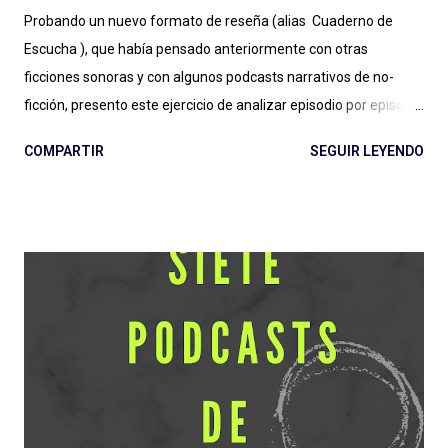
Probando un nuevo formato de reseña (alias Cuaderno de
Escucha ), que había pensado anteriormente con otras
ficciones sonoras y con algunos podcasts narrativos de no-
ficción, presento este ejercicio de analizar episodio por episodio
La Firma de Dios . Esta producción es, hasta aquí, el estreno
COMPARTIR
SEGUIR LEYENDO
grande de Podium Podcast para 2022 y el regreso al guión de
José Pérez Ledo , guionista de El Gran Apagón y Guerra 3 ,
entre otros. Además de contar con el diseño sonoro de Teo
Rodríguez ( La Esfera e Informe Z ). Vamos entonces por
partes, recordando la recomendación de escuchar antes los
episodios. No solo para una comprensión de lo que se escribe,
también para evitar spoilers que trataré (en lo posible) de no
cometer. Escuchar: Web , Spotify , otras . Episodio 1: La Plaga
Me chocó de entrada que sea otra serie de ficción sobre
pandemias . Siento que necesitamos un respiro (de la
pandemia en la vida, primero, y del tema en general) en cuanto