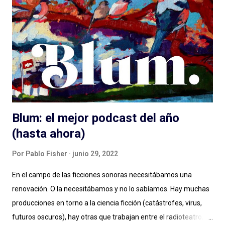
demanda del siglo XXI, hablamos de géneros, formatos, estilos.
Compartimos programas hechos para audiencias regionales,
globales, en nuestro idioma. Pero hay que aportar , siento en
este momento, un granito más al debate: el de las diferencias
narrativas entre una cosa y la otra. Más allá de las instancias de
producción, distribución y es...
Blum: el mejor podcast del año
(hasta ahora)
Por
Pablo Fisher
junio 29, 2022
En el campo de las ficciones sonoras necesitábamos una
renovación. O la necesitábamos y no lo sabíamos. Hay muchas
producciones en torno a la ciencia ficción (catástrofes, virus,
futuros oscuros), hay otras que trabajan entre el radioteatro, el