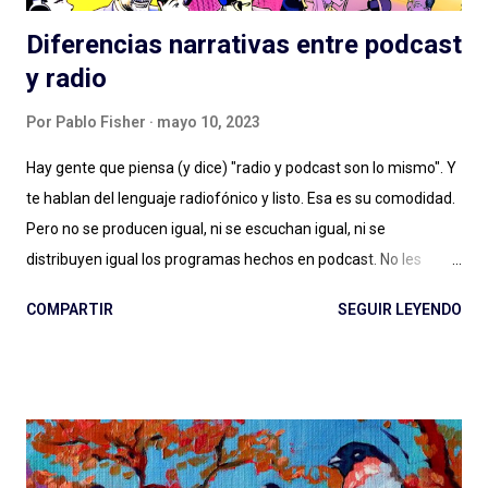
Diferencias narrativas entre podcast
y radio
Por
Pablo Fisher
mayo 10, 2023
Hay gente que piensa (y dice) "radio y podcast son lo mismo". Y
te hablan del lenguaje radiofónico y listo. Esa es su comodidad.
Pero no se producen igual, ni se escuchan igual, ni se
distribuyen igual los programas hechos en podcast. No les
alcanza con la diferencia entre en vivo (radio) y a demanda
COMPARTIR
SEGUIR LEYENDO
(podcast), con escuchar el páramo creativo (radio) vs. la
multiplicidad de géneros (podcast), o no les importa. Y estamos
quienes les debatimos un rato pero después elegimos
(dosificando energías) seguir adelante con esto del podcast .
Porque los debates no pueden ser eternos. Y entonces
hablamos de lenguaje sonoro, hablamos de audio digital a