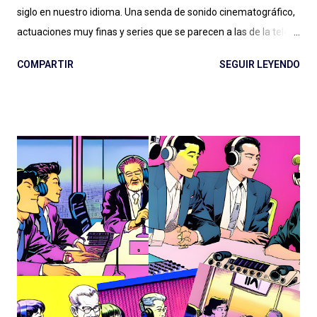
siglo en nuestro idioma. Una senda de sonido cinematográfico,
actuaciones muy finas y series que se parecen a las de la tele
pero en podcast: Podium ha fijado el rumbo desde El Gran
COMPARTIR
SEGUIR LEYENDO
Apagón en adelante. Ese nivel presupuestario, esa dedicación
en la realización, ese profesionalismo para la narración sonora,
son difíciles de replicar en otras latitudes y van dejando un
legado que se aleja, por suerte, de la clásica ficción exagerada
del viejo radioteatro. En ese rumbo, La Esfera es la gran
superproducción que entregó Podium Podcast este año, con
una historia (nuevamente) de ciencia ficción que retoma un
tema clásico del género: los OVNIs, la presencia extraterrestre
en nuestro planeta, las conspiraciones gubernamentales y "The
truth is out there" . Tan marcada es la influencia de X-Files en
este podcast que hasta lo celebran con la inclusión de la
famosa...