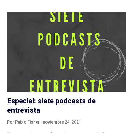
entre otros. Además de contar con el diseño sonoro de Teo
Rodríguez ( La Esfera e Informe Z ). Vamos entonces por
partes, recordando la recomendación de escuchar antes los
episodios. No solo para una comprensión de lo que se escribe,
también para evitar spoilers que trataré (en lo posible) de no
cometer. Escuchar: Web , Spotify , otras . Episodio 1: La Plaga
Me chocó de entrada que sea otra serie de ficción sobre
pandemias . Siento que necesitamos un respiro (de la
pandemia en la vida, primero, y del tema en general) en cuanto
a estas grandes producciones sonoras...
Especial: siete podcasts de
entrevista
Por
Pablo Fisher
noviembre 24, 2021