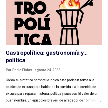
actuaciones exageradas, guiones flojos y se escuchan desde el
vamos sin dirección clara: como resultado cuesta escucharlas y
pensamos que la ficción no es para nosotrxs ... Algún día
deberemos sentarnos a hablar seriamente del rol de dirección
en el podcast , que vale para cualquier g...
Gastropolítica: gastronomía y...
política
Por
Pablo Fisher
agosto 24, 2022
Como su sintético nombre lo indica este podcast toma a la
política de excusa para hablar de la comida o a la comida de
excusa para repasar historia, política y sucesos. El valor de un
buen nombre. En episodios breves, de alrededor de 15 minutos,
Maxi Guerra traza recorridos entretenidos, amables, llenos de