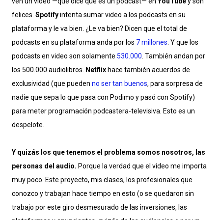
ven un video —que dice que es un podcast— en
YouTube
y son
felices.
Spotify
intenta sumar video a los podcasts en su
plataforma y le va bien. ¿Le va bien? Dicen que el total de
podcasts en su plataforma anda por los
7 millones
. Y que los
podcasts en video son solamente
530.000
. También andan por
los 500.000 audiolibros.
Netflix
hace también acuerdos de
exclusividad (que pueden
no ser tan buenos
, para sorpresa de
nadie que sepa lo que pasa con Podimo y pasó con Spotify)
para meter programación podcastera-televisiva. Esto es un
despelote.
Y quizás los que tenemos el problema somos nosotros, las
personas del audio.
Porque la verdad que el video me importa
muy poco. Este proyecto, mis clases, los profesionales que
conozco y trabajan hace tiempo en esto (o se quedaron sin
trabajo por este giro desmesurado de las inversiones, las