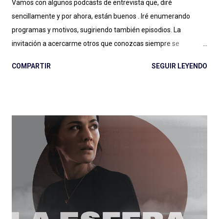
Vamos con algunos podcasts de entrevista que, diré
sencillamente y por ahora, están buenos . Iré enumerando
programas y motivos, sugiriendo también episodios. La
invitación a acercarme otros que conozcas siempre se
agradece: el género entrevista es por momentos inabarcable,
COMPARTIR
SEGUIR LEYENDO
se puede llegar a un podcast por la persona entrevistada, por
quien hace las entrevistas o por diversos motivos que a veces
no quedan claros: ¿Esa es la magia de las entrevistas? Es muy
posible. Expertos de Sillón (Colombia): ¿un podcast de
entrevista con dos hosts que hablan mucho puede salir bien? Si
escuchan, si preguntan, hacen reír, hacen pensar y logran
meter en zona sillón a todas las personas que pasan por el
ciclo, funciona muy bien lo que hacen Alejandro Cardona y
Sebastián Rojas en este podcast que parece de conversación
pero (por suerte) no lo es. Muchos minutos de entrevista
condensados en alrededor de una hora (y monedas) con