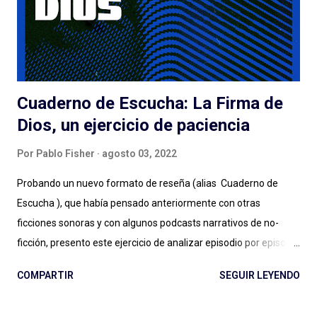
de una serie que... tarda en arrancar. La pasé bien escuchando
los episodios entre el tercero/cuarto y el octavo/noveno pero
e...
Cuaderno de Escucha: La Firma de
Dios, un ejercicio de paciencia
Por
Pablo Fisher
agosto 03, 2022
Probando un nuevo formato de reseña (alias Cuaderno de
Escucha ), que había pensado anteriormente con otras
ficciones sonoras y con algunos podcasts narrativos de no-
ficción, presento este ejercicio de analizar episodio por episodio
La Firma de Dios . Esta producción es, hasta aquí, el estreno
COMPARTIR
SEGUIR LEYENDO
grande de Podium Podcast para 2022 y el regreso al guión de
José Pérez Ledo , guionista de El Gran Apagón y Guerra 3 ,