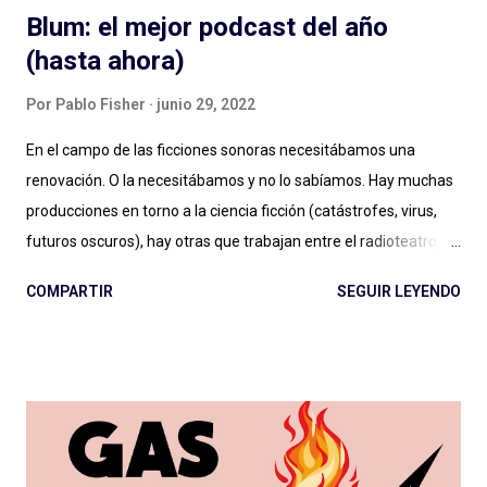
Blum: el mejor podcast del año
(hasta ahora)
Por
Pablo Fisher
junio 29, 2022
En el campo de las ficciones sonoras necesitábamos una
renovación. O la necesitábamos y no lo sabíamos. Hay muchas
producciones en torno a la ciencia ficción (catástrofes, virus,
futuros oscuros), hay otras que trabajan entre el radioteatro, el
teleteatro y el costumbrismo. Sin ponerme a ponderar ahora
COMPARTIR
SEGUIR LEYENDO
una por una, se puede decir sencillamente que hay dos grandes
vertientes: las que podemos llamar ficciones del siglo XXI , con
sonoridad cinematográfica, temporadas extensas, alto
presupuesto (aunque Caso 63 se hizo con poco), notable
dirección de actuaciones e interpretaciones a la altura de
tamaña producción; y las que, con presupuesto o no, deben
cortar lazos aún con el vetusto radioteatro, nos entregan