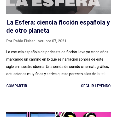
personas que podés conocer de una cosa y nos hablan de otra,
de una muy...
La Esfera: ciencia ficción española y
de otro planeta
Por
Pablo Fisher
octubre 07, 2021
La escuela española de podcasts de ficción lleva ya cinco años
marcando un camino en lo que es narración sonora de este
siglo en nuestro idioma. Una senda de sonido cinematográfico,
actuaciones muy finas y series que se parecen a las de la tele
pero en podcast: Podium ha fijado el rumbo desde El Gran
COMPARTIR
SEGUIR LEYENDO
Apagón en adelante. Ese nivel presupuestario, esa dedicación
en la realización, ese profesionalismo para la narración sonora,
son difíciles de replicar en otras latitudes y van dejando un
legado que se aleja, por suerte, de la clásica ficción exagerada