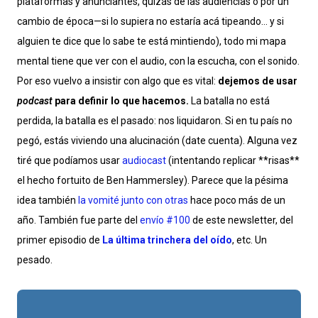
plataformas y anunciantes, quizás de las audiencias o por un
cambio de época—si lo supiera no estaría acá tipeando… y si
alguien te dice que lo sabe te está mintiendo), todo mi mapa
mental tiene que ver con el audio, con la escucha, con el sonido.
Por eso vuelvo a insistir con algo que es vital:
dejemos de usar
podcast
para definir lo que hacemos.
La batalla no está
perdida, la batalla es el pasado: nos liquidaron. Si en tu país no
pegó, estás viviendo una alucinación (date cuenta). Alguna vez
tiré que podíamos usar
audiocast
(intentando replicar **risas**
el hecho fortuito de Ben Hammersley). Parece que la pésima
idea también
la vomité junto con otras
hace poco más de un
año. También fue parte del
envío #100
de este newsletter, del
primer episodio de
La última trinchera del oído
, etc. Un
pesado.