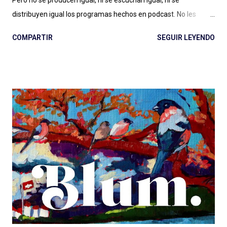
Pero no se producen igual, ni se escuchan igual, ni se
distribuyen igual los programas hechos en podcast. No les
alcanza con la diferencia entre en vivo (radio) y a demanda
COMPARTIR
SEGUIR LEYENDO
(podcast), con escuchar el páramo creativo (radio) vs. la
multiplicidad de géneros (podcast), o no les importa. Y estamos
quienes les debatimos un rato pero después elegimos
(dosificando energías) seguir adelante con esto del podcast .
Porque los debates no pueden ser eternos. Y entonces
hablamos de lenguaje sonoro, hablamos de audio digital a
demanda del siglo XXI, hablamos de géneros, formatos, estilos.
Compartimos programas hechos para audiencias regionales,
globales, en nuestro idioma. Pero hay que aportar , siento en
este momento, un granito más al debate: el de las diferencias
narrativas entre una cosa y la otra. Más allá de las instancias de
producción, distribución y es...