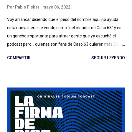
Por
Pablo Fisher
mayo 06, 2022
Voy arrancar diciendo que el peso del nombre aquí no ayuda:
esta nueva serie se vende como "del creador de Caso 63" y es
un gancho importante para atraer gente que ya escuchó el
podcast pero... quienes son fans de Caso 63 quieren más Caso
63 (o no, quizás ya estamos bien). Digo: no sé si estamos ya en
COMPARTIR
SEGUIR LEYENDO
ese lugar en el que vamos a seguir a creadores de podcasts de
ficción de esta manera. Y no lo estamos, sin dudas, si el
podcast es de otro género, de otro estilo, si hay más gente en el
proyecto y las cosas no salen tan bien. Quemar Tu Casa puede
tener o no éxito con las audiencias (después debatamos qué es
el éxito para un podcast de ficción) a pesar de/gracias a los
esfuerzos de Spotify: el lanzamiento, la presencia en la
aplicación, la muy atractiva portada, el genial título pueden ser
suficientes o no para disparar montones de escuchas iniciales