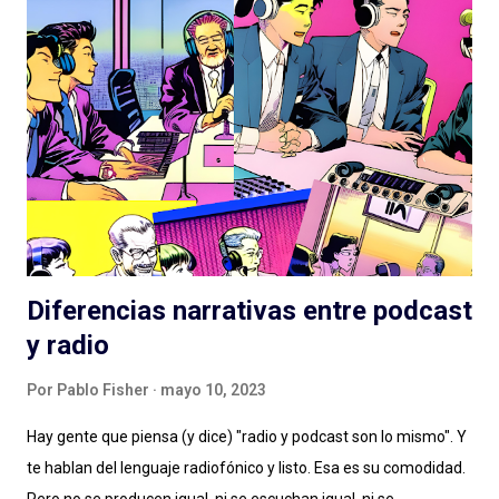
del viejo radioteatro. En ese rumbo, La Esfera es la gran
superproducción que entregó Podium Podcast este año, con
una historia (nuevamente) de ciencia ficción que retoma un
tema clásico del género: los OVNIs, la presencia extraterrestre
en nuestro planeta, las conspiraciones gubernamentales y "The
truth is out there" . Tan marcada es la influencia de X-Files en
este podcast que hasta lo celebran con la inclusión de la
famosa...
Diferencias narrativas entre podcast
y radio
Por
Pablo Fisher
mayo 10, 2023
Hay gente que piensa (y dice) "radio y podcast son lo mismo". Y
te hablan del lenguaje radiofónico y listo. Esa es su comodidad.