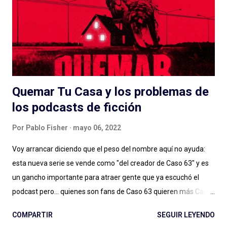
Quemar Tu Casa y los problemas de
los podcasts de ficción
Por
Pablo Fisher
mayo 06, 2022
Voy arrancar diciendo que el peso del nombre aquí no ayuda:
esta nueva serie se vende como "del creador de Caso 63" y es
un gancho importante para atraer gente que ya escuchó el
podcast pero... quienes son fans de Caso 63 quieren más Caso
63 (o no, quizás ya estamos bien). Digo: no sé si estamos ya en
COMPARTIR
SEGUIR LEYENDO
ese lugar en el que vamos a seguir a creadores de podcasts de