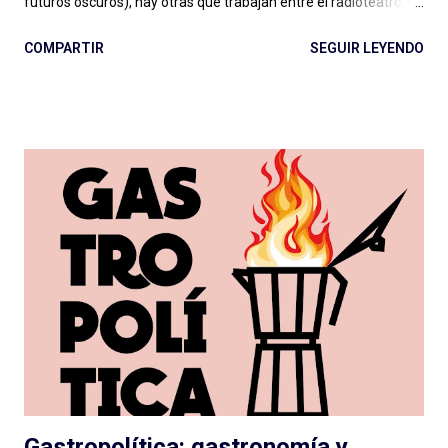
futuros oscuros), hay otras que trabajan entre el radioteatro, el
teleteatro y el costumbrismo. Sin ponerme a ponderar ahora
COMPARTIR
SEGUIR LEYENDO
una por una, se puede decir sencillamente que hay dos grandes
vertientes: las que podemos llamar ficciones del siglo XXI , con
sonoridad cinematográfica, temporadas extensas, alto
presupuesto (aunque Caso 63 se hizo con poco), notable
dirección de actuaciones e interpretaciones a la altura de
tamaña producción; y las que, con presupuesto o no, deben
cortar lazos aún con el vetusto radioteatro, nos entregan
actuaciones exageradas, guiones flojos y se escuchan desde el
vamos sin dirección clara: como resultado cuesta escucharlas y
pensamos que la ficción no es para nosotrxs ... Algún día
deberemos sentarnos a hablar seriamente del rol de dirección
en el podcast , que vale para cualquier g...
Gastropolítica: gastronomía y...