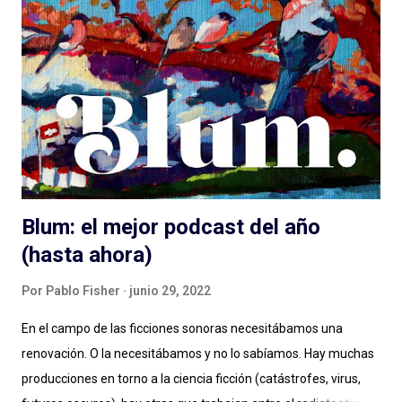
hablamos de lenguaje sonoro, hablamos de audio digital a
demanda del siglo XXI, hablamos de géneros, formatos, estilos.
Compartimos programas hechos para audiencias regionales,
globales, en nuestro idioma. Pero hay que aportar , siento en
este momento, un granito más al debate: el de las diferencias
narrativas entre una cosa y la otra. Más allá de las instancias de
producción, distribución y es...
Blum: el mejor podcast del año
(hasta ahora)
Por
Pablo Fisher
junio 29, 2022
En el campo de las ficciones sonoras necesitábamos una
renovación. O la necesitábamos y no lo sabíamos. Hay muchas
producciones en torno a la ciencia ficción (catástrofes, virus,