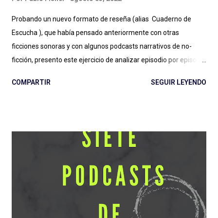
Probando un nuevo formato de reseña (alias Cuaderno de
Escucha ), que había pensado anteriormente con otras
ficciones sonoras y con algunos podcasts narrativos de no-
ficción, presento este ejercicio de analizar episodio por episodio
La Firma de Dios . Esta producción es, hasta aquí, el estreno
COMPARTIR
SEGUIR LEYENDO
grande de Podium Podcast para 2022 y el regreso al guión de
José Pérez Ledo , guionista de El Gran Apagón y Guerra 3 ,
entre otros. Además de contar con el diseño sonoro de Teo
Rodríguez ( La Esfera e Informe Z ). Vamos entonces por
partes, recordando la recomendación de escuchar antes los
episodios. No solo para una comprensión de lo que se escribe,
también para evitar spoilers que trataré (en lo posible) de no
cometer. Escuchar: Web , Spotify , otras . Episodio 1: La Plaga
Me chocó de entrada que sea otra serie de ficción sobre
pandemias . Siento que necesitamos un respiro (de la