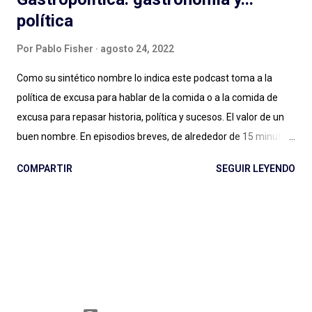
política
Por
Pablo Fisher
agosto 24, 2022
Como su sintético nombre lo indica este podcast toma a la
política de excusa para hablar de la comida o a la comida de
excusa para repasar historia, política y sucesos. El valor de un
buen nombre. En episodios breves, de alrededor de 15 minutos,
Maxi Guerra traza recorridos entretenidos, amables, llenos de
COMPARTIR
SEGUIR LEYENDO
Historia, con música amena y audios de archivo al paso para
ilustrar situaciones. Entender qué relación tiene una cafetera
italiana con el futurismo y el fascismo, a partir de un
empresario del aluminio que cambió para siempre la forma de
tomar café en casa (con versiones locales como la mítica
Volturno argentina); conocer la vida y récords de una vaca
lechera cubana, su rivalidad con una vaca gringa, los atentados
contra la vida de Fidel Castro y el fanatismo por el helado del