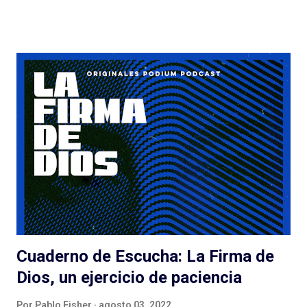
ficción de esta manera. Y no lo estamos, sin dudas, si el
podcast es de otro género, de otro estilo, si hay más gente en el
proyecto y las cosas no salen tan bien. Quemar Tu Casa puede
tener o no éxito con las audiencias (después debatamos qué es
el éxito para un podcast de ficción) a pesar de/gracias a los
esfuerzos de Spotify: el lanzamiento, la presencia en la
aplicación, la muy atractiva portada, el genial título pueden ser
suficientes o no para disparar montones de escuchas iniciales
de una serie que... tarda en arrancar. La pasé bien escuchando
los episodios entre el tercero/cuarto y el octavo/noveno pero
e...
Cuaderno de Escucha: La Firma de
Dios, un ejercicio de paciencia
Por
Pablo Fisher
agosto 03, 2022