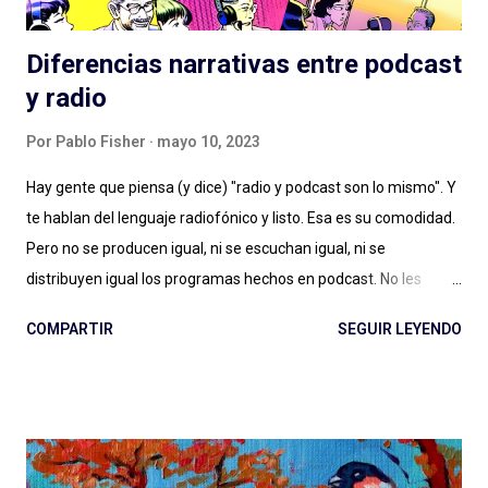
Diferencias narrativas entre podcast
y radio
Por
Pablo Fisher
mayo 10, 2023
Hay gente que piensa (y dice) "radio y podcast son lo mismo". Y
te hablan del lenguaje radiofónico y listo. Esa es su comodidad.
Pero no se producen igual, ni se escuchan igual, ni se
distribuyen igual los programas hechos en podcast. No les
alcanza con la diferencia entre en vivo (radio) y a demanda
COMPARTIR
SEGUIR LEYENDO
(podcast), con escuchar el páramo creativo (radio) vs. la
multiplicidad de géneros (podcast), o no les importa. Y estamos
quienes les debatimos un rato pero después elegimos
(dosificando energías) seguir adelante con esto del podcast .
Porque los debates no pueden ser eternos. Y entonces