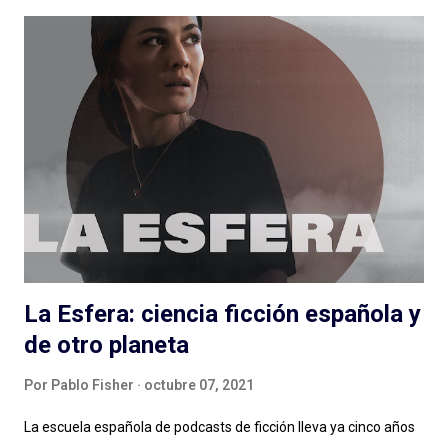
posible. Expertos de Sillón (Colombia): ¿un podcast de
entrevista con dos hosts que hablan mucho puede salir bien? Si
escuchan, si preguntan, hacen reír, hacen pensar y logran
meter en zona sillón a todas las personas que pasan por el
ciclo, funciona muy bien lo que hacen Alejandro Cardona y
Sebastián Rojas en este podcast que parece de conversación
pero (por suerte) no lo es. Muchos minutos de entrevista
condensados en alrededor de una hora (y monedas) con
personas que podés conocer de una cosa y nos hablan de otra,
de una muy...
La Esfera: ciencia ficción española y
de otro planeta
Por
Pablo Fisher
octubre 07, 2021
La escuela española de podcasts de ficción lleva ya cinco años