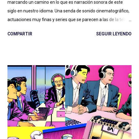
marcando un camino en lo que es narración sonora de este
siglo en nuestro idioma. Una senda de sonido cinematográfico,
actuaciones muy finas y series que se parecen a las de la tele
pero en podcast: Podium ha fijado el rumbo desde El Gran
COMPARTIR
SEGUIR LEYENDO
Apagón en adelante. Ese nivel presupuestario, esa dedicación
en la realización, ese profesionalismo para la narración sonora,
son difíciles de replicar en otras latitudes y van dejando un
legado que se aleja, por suerte, de la clásica ficción exagerada
del viejo radioteatro. En ese rumbo, La Esfera es la gran
superproducción que entregó Podium Podcast este año, con
una historia (nuevamente) de ciencia ficción que retoma un
tema clásico del género: los OVNIs, la presencia extraterrestre
en nuestro planeta, las conspiraciones gubernamentales y "The
truth is out there" . Tan marcada es la influencia de X-Files en
este podcast que hasta lo celebran con la inclusión de la
famosa...