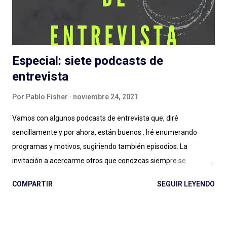
pandemia en la vida, primero, y del tema en general) en cuanto
a estas grandes producciones sonoras...
Especial: siete podcasts de
entrevista
Por
Pablo Fisher
noviembre 24, 2021
Vamos con algunos podcasts de entrevista que, diré
sencillamente y por ahora, están buenos . Iré enumerando
programas y motivos, sugiriendo también episodios. La
invitación a acercarme otros que conozcas siempre se
agradece: el género entrevista es por momentos inabarcable,
COMPARTIR
SEGUIR LEYENDO
se puede llegar a un podcast por la persona entrevistada, por
quien hace las entrevistas o por diversos motivos que a veces
no quedan claros: ¿Esa es la magia de las entrevistas? Es muy