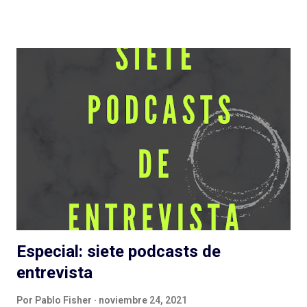
José Pérez Ledo , guionista de El Gran Apagón y Guerra 3 ,
entre otros. Además de contar con el diseño sonoro de Teo
Rodríguez ( La Esfera e Informe Z ). Vamos entonces por
partes, recordando la recomendación de escuchar antes los
episodios. No solo para una comprensión de lo que se escribe,
también para evitar spoilers que trataré (en lo posible) de no
cometer. Escuchar: Web , Spotify , otras . Episodio 1: La Plaga
Me chocó de entrada que sea otra serie de ficción sobre
pandemias . Siento que necesitamos un respiro (de la
pandemia en la vida, primero, y del tema en general) en cuanto
a estas grandes producciones sonoras...
Especial: siete podcasts de
entrevista
Por
Pablo Fisher
noviembre 24, 2021