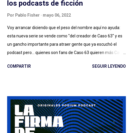
los podcasts de ficción
Por
Pablo Fisher
mayo 06, 2022
Voy arrancar diciendo que el peso del nombre aquí no ayuda:
esta nueva serie se vende como "del creador de Caso 63" y es
un gancho importante para atraer gente que ya escuchó el
podcast pero... quienes son fans de Caso 63 quieren más Caso
63 (o no, quizás ya estamos bien). Digo: no sé si estamos ya en
COMPARTIR
SEGUIR LEYENDO
ese lugar en el que vamos a seguir a creadores de podcasts de
ficción de esta manera. Y no lo estamos, sin dudas, si el
podcast es de otro género, de otro estilo, si hay más gente en el
proyecto y las cosas no salen tan bien. Quemar Tu Casa puede
tener o no éxito con las audiencias (después debatamos qué es
el éxito para un podcast de ficción) a pesar de/gracias a los
esfuerzos de Spotify: el lanzamiento, la presencia en la
aplicación, la muy atractiva portada, el genial título pueden ser