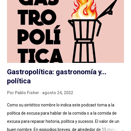
cortar lazos aún con el vetusto radioteatro, nos entregan
actuaciones exageradas, guiones flojos y se escuchan desde el
vamos sin dirección clara: como resultado cuesta escucharlas y
pensamos que la ficción no es para nosotrxs ... Algún día
deberemos sentarnos a hablar seriamente del rol de dirección
en el podcast , que vale para cualquier g...
Gastropolítica: gastronomía y...
política
Por
Pablo Fisher
agosto 24, 2022
Como su sintético nombre lo indica este podcast toma a la
política de excusa para hablar de la comida o a la comida de
excusa para repasar historia, política y sucesos. El valor de un
buen nombre. En episodios breves, de alrededor de 15 minutos,