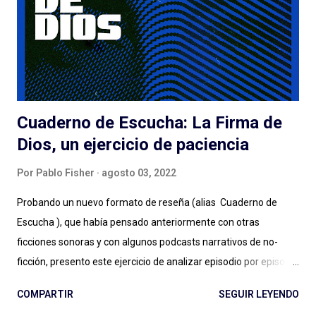
suficientes o no para disparar montones de escuchas iniciales
de una serie que... tarda en arrancar. La pasé bien escuchando
los episodios entre el tercero/cuarto y el octavo/noveno pero
e...
Cuaderno de Escucha: La Firma de
Dios, un ejercicio de paciencia
Por
Pablo Fisher
agosto 03, 2022
Probando un nuevo formato de reseña (alias Cuaderno de
Escucha ), que había pensado anteriormente con otras
ficciones sonoras y con algunos podcasts narrativos de no-
ficción, presento este ejercicio de analizar episodio por episodio
La Firma de Dios . Esta producción es, hasta aquí, el estreno
COMPARTIR
SEGUIR LEYENDO
grande de Podium Podcast para 2022 y el regreso al guión de