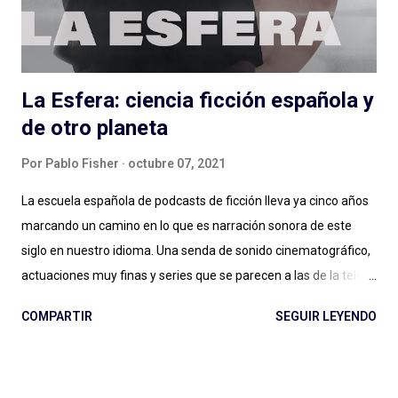
condensados en alrededor de una hora (y monedas) con
personas que podés conocer de una cosa y nos hablan de otra,
de una muy...
La Esfera: ciencia ficción española y
de otro planeta
Por
Pablo Fisher
octubre 07, 2021
La escuela española de podcasts de ficción lleva ya cinco años
marcando un camino en lo que es narración sonora de este
siglo en nuestro idioma. Una senda de sonido cinematográfico,
actuaciones muy finas y series que se parecen a las de la tele
pero en podcast: Podium ha fijado el rumbo desde El Gran
COMPARTIR
SEGUIR LEYENDO
Apagón en adelante. Ese nivel presupuestario, esa dedicación
en la realización, ese profesionalismo para la narración sonora,
son difíciles de replicar en otras latitudes y van dejando un