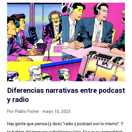
legado que se aleja, por suerte, de la clásica ficción exagerada
del viejo radioteatro. En ese rumbo, La Esfera es la gran
superproducción que entregó Podium Podcast este año, con
una historia (nuevamente) de ciencia ficción que retoma un
tema clásico del género: los OVNIs, la presencia extraterrestre
en nuestro planeta, las conspiraciones gubernamentales y "The
truth is out there" . Tan marcada es la influencia de X-Files en
este podcast que hasta lo celebran con la inclusión de la
famosa...
Diferencias narrativas entre podcast
y radio
Por
Pablo Fisher
mayo 10, 2023
Hay gente que piensa (y dice) "radio y podcast son lo mismo". Y
te hablan del lenguaje radiofónico y listo. Esa es su comodidad.