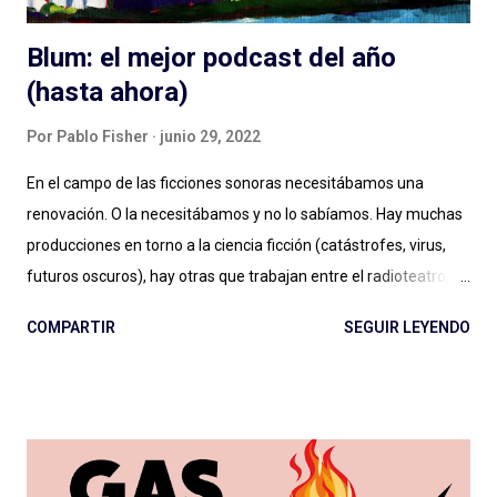
Blum: el mejor podcast del año
(hasta ahora)
Por
Pablo Fisher
junio 29, 2022
En el campo de las ficciones sonoras necesitábamos una
renovación. O la necesitábamos y no lo sabíamos. Hay muchas
producciones en torno a la ciencia ficción (catástrofes, virus,
futuros oscuros), hay otras que trabajan entre el radioteatro, el
teleteatro y el costumbrismo. Sin ponerme a ponderar ahora
COMPARTIR
SEGUIR LEYENDO
una por una, se puede decir sencillamente que hay dos grandes
vertientes: las que podemos llamar ficciones del siglo XXI , con
sonoridad cinematográfica, temporadas extensas, alto
presupuesto (aunque Caso 63 se hizo con poco), notable
dirección de actuaciones e interpretaciones a la altura de
tamaña producción; y las que, con presupuesto o no, deben