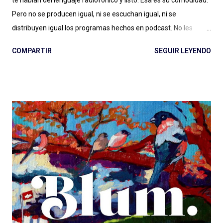
Pero no se producen igual, ni se escuchan igual, ni se
distribuyen igual los programas hechos en podcast. No les
alcanza con la diferencia entre en vivo (radio) y a demanda
COMPARTIR
SEGUIR LEYENDO
(podcast), con escuchar el páramo creativo (radio) vs. la
multiplicidad de géneros (podcast), o no les importa. Y estamos
quienes les debatimos un rato pero después elegimos
(dosificando energías) seguir adelante con esto del podcast .
Porque los debates no pueden ser eternos. Y entonces
hablamos de lenguaje sonoro, hablamos de audio digital a
demanda del siglo XXI, hablamos de géneros, formatos, estilos.
Compartimos programas hechos para audiencias regionales,
globales, en nuestro idioma. Pero hay que aportar , siento en
este momento, un granito más al debate: el de las diferencias
narrativas entre una cosa y la otra. Más allá de las instancias de
producción, distribución y es...