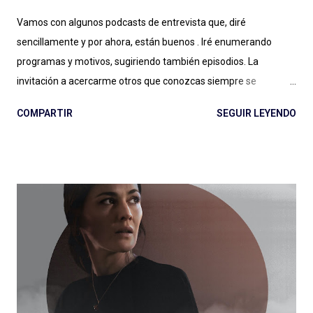
Vamos con algunos podcasts de entrevista que, diré
sencillamente y por ahora, están buenos . Iré enumerando
programas y motivos, sugiriendo también episodios. La
invitación a acercarme otros que conozcas siempre se
agradece: el género entrevista es por momentos inabarcable,
COMPARTIR
SEGUIR LEYENDO
se puede llegar a un podcast por la persona entrevistada, por
quien hace las entrevistas o por diversos motivos que a veces
no quedan claros: ¿Esa es la magia de las entrevistas? Es muy
posible. Expertos de Sillón (Colombia): ¿un podcast de
entrevista con dos hosts que hablan mucho puede salir bien? Si
escuchan, si preguntan, hacen reír, hacen pensar y logran
meter en zona sillón a todas las personas que pasan por el
ciclo, funciona muy bien lo que hacen Alejandro Cardona y
Sebastián Rojas en este podcast que parece de conversación
pero (por suerte) no lo es. Muchos minutos de entrevista