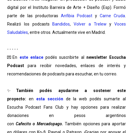
digital por el Instituto Barreira de Arte + Diseño (Esp). Formó
parte de las productoras
Anfibia Podcast
y
Carne Cruda
.
Realizó los podcasts
Bandidos
,
Volver a Trelew
y
Voces
Saludables
, entre otros. Actualmente vive en Madrid.
- - - - -
💌En
este enlace
podés suscribirte al
newsletter Escucha
Podcast
para recibir novedades, enlaces de interés y
recomendaciones de podcasts para escuchar, en tu correo.
✨
También podés ayudarme a sostener este
proyecto:
en
esta sección
de la web podés sumarte al
Escucha Podcast Fans Club y hay opciones para realizar
donaciones en pesos argentinos
con
Cafecito o Mercadopago.
También opciones para aportar
en dólares con Ko-fi, Paypal o Patreon. ¡Gracias por apoyar el