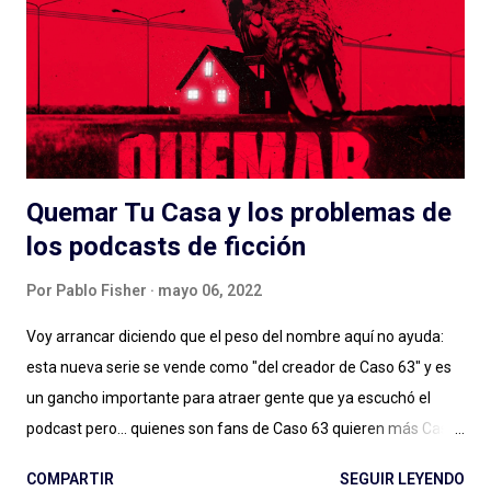
Quemar Tu Casa y los problemas de
los podcasts de ficción
Por
Pablo Fisher
mayo 06, 2022
Voy arrancar diciendo que el peso del nombre aquí no ayuda:
esta nueva serie se vende como "del creador de Caso 63" y es
un gancho importante para atraer gente que ya escuchó el
podcast pero... quienes son fans de Caso 63 quieren más Caso
63 (o no, quizás ya estamos bien). Digo: no sé si estamos ya en
COMPARTIR
SEGUIR LEYENDO
ese lugar en el que vamos a seguir a creadores de podcasts de