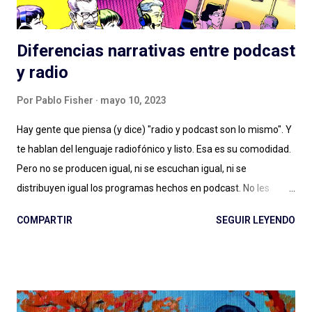
Diferencias narrativas entre podcast
y radio
Por
Pablo Fisher
mayo 10, 2023
Hay gente que piensa (y dice) "radio y podcast son lo mismo". Y
te hablan del lenguaje radiofónico y listo. Esa es su comodidad.
Pero no se producen igual, ni se escuchan igual, ni se
distribuyen igual los programas hechos en podcast. No les
alcanza con la diferencia entre en vivo (radio) y a demanda
COMPARTIR
SEGUIR LEYENDO
(podcast), con escuchar el páramo creativo (radio) vs. la
multiplicidad de géneros (podcast), o no les importa. Y estamos
quienes les debatimos un rato pero después elegimos
(dosificando energías) seguir adelante con esto del podcast .
Porque los debates no pueden ser eternos. Y entonces