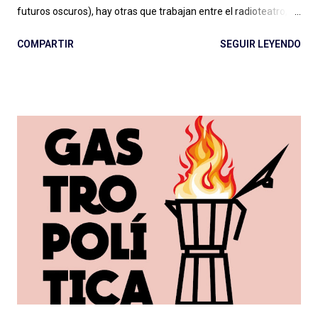
futuros oscuros), hay otras que trabajan entre el radioteatro, el
teleteatro y el costumbrismo. Sin ponerme a ponderar ahora
COMPARTIR
SEGUIR LEYENDO
una por una, se puede decir sencillamente que hay dos grandes
vertientes: las que podemos llamar ficciones del siglo XXI , con
sonoridad cinematográfica, temporadas extensas, alto
presupuesto (aunque Caso 63 se hizo con poco), notable
dirección de actuaciones e interpretaciones a la altura de
tamaña producción; y las que, con presupuesto o no, deben
cortar lazos aún con el vetusto radioteatro, nos entregan
actuaciones exageradas, guiones flojos y se escuchan desde el
vamos sin dirección clara: como resultado cuesta escucharlas y
pensamos que la ficción no es para nosotrxs ... Algún día
deberemos sentarnos a hablar seriamente del rol de dirección
en el podcast , que vale para cualquier g...