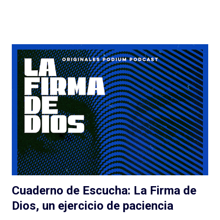
ficción de esta manera. Y no lo estamos, sin dudas, si el
podcast es de otro género, de otro estilo, si hay más gente en el
proyecto y las cosas no salen tan bien. Quemar Tu Casa puede
tener o no éxito con las audiencias (después debatamos qué es
el éxito para un podcast de ficción) a pesar de/gracias a los
esfuerzos de Spotify: el lanzamiento, la presencia en la
aplicación, la muy atractiva portada, el genial título pueden ser
suficientes o no para disparar montones de escuchas iniciales
de una serie que... tarda en arrancar. La pasé bien escuchando
los episodios entre el tercero/cuarto y el octavo/noveno pero
e...
Cuaderno de Escucha: La Firma de
Dios, un ejercicio de paciencia