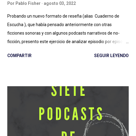
Por
Pablo Fisher
agosto 03, 2022
Probando un nuevo formato de reseña (alias Cuaderno de
Escucha ), que había pensado anteriormente con otras
ficciones sonoras y con algunos podcasts narrativos de no-
ficción, presento este ejercicio de analizar episodio por episodio
La Firma de Dios . Esta producción es, hasta aquí, el estreno
COMPARTIR
SEGUIR LEYENDO
grande de Podium Podcast para 2022 y el regreso al guión de
José Pérez Ledo , guionista de El Gran Apagón y Guerra 3 ,
entre otros. Además de contar con el diseño sonoro de Teo
Rodríguez ( La Esfera e Informe Z ). Vamos entonces por
partes, recordando la recomendación de escuchar antes los
episodios. No solo para una comprensión de lo que se escribe,
también para evitar spoilers que trataré (en lo posible) de no
cometer. Escuchar: Web , Spotify , otras . Episodio 1: La Plaga
Me chocó de entrada que sea otra serie de ficción sobre
pandemias . Siento que necesitamos un respiro (de la