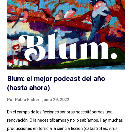
hablamos de lenguaje sonoro, hablamos de audio digital a
demanda del siglo XXI, hablamos de géneros, formatos, estilos.
Compartimos programas hechos para audiencias regionales,
globales, en nuestro idioma. Pero hay que aportar , siento en
este momento, un granito más al debate: el de las diferencias
narrativas entre una cosa y la otra. Más allá de las instancias de
producción, distribución y es...
Blum: el mejor podcast del año
(hasta ahora)
Por
Pablo Fisher
junio 29, 2022
En el campo de las ficciones sonoras necesitábamos una
renovación. O la necesitábamos y no lo sabíamos. Hay muchas
producciones en torno a la ciencia ficción (catástrofes, virus,