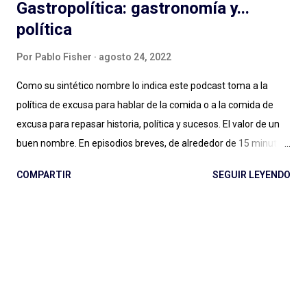
Gastropolítica: gastronomía y...
política
Por
Pablo Fisher
agosto 24, 2022
Como su sintético nombre lo indica este podcast toma a la
política de excusa para hablar de la comida o a la comida de
excusa para repasar historia, política y sucesos. El valor de un
buen nombre. En episodios breves, de alrededor de 15 minutos,
Maxi Guerra traza recorridos entretenidos, amables, llenos de
COMPARTIR
SEGUIR LEYENDO
Historia, con música amena y audios de archivo al paso para
ilustrar situaciones. Entender qué relación tiene una cafetera
italiana con el futurismo y el fascismo, a partir de un
empresario del aluminio que cambió para siempre la forma de
tomar café en casa (con versiones locales como la mítica
Volturno argentina); conocer la vida y récords de una vaca
lechera cubana, su rivalidad con una vaca gringa, los atentados