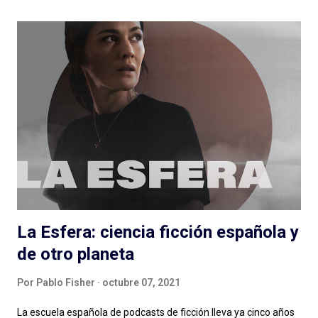
posible. Expertos de Sillón (Colombia): ¿un podcast de
entrevista con dos hosts que hablan mucho puede salir bien? Si
escuchan, si preguntan, hacen reír, hacen pensar y logran
meter en zona sillón a todas las personas que pasan por el
ciclo, funciona muy bien lo que hacen Alejandro Cardona y
Sebastián Rojas en este podcast que parece de conversación
pero (por suerte) no lo es. Muchos minutos de entrevista
condensados en alrededor de una hora (y monedas) con
personas que podés conocer de una cosa y nos hablan de otra,
de una muy...
La Esfera: ciencia ficción española y
de otro planeta
Por
Pablo Fisher
octubre 07, 2021
La escuela española de podcasts de ficción lleva ya cinco años