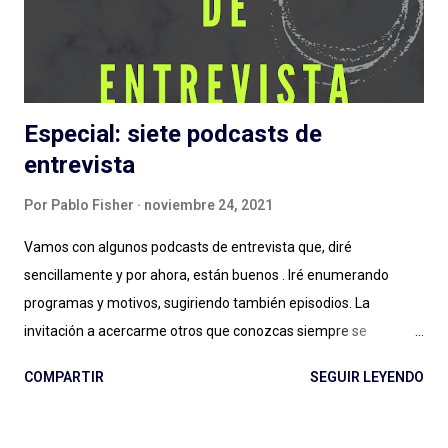
pandemia en la vida, primero, y del tema en general) en cuanto
a estas grandes producciones sonoras...
Especial: siete podcasts de
entrevista
Por
Pablo Fisher
noviembre 24, 2021
Vamos con algunos podcasts de entrevista que, diré
sencillamente y por ahora, están buenos . Iré enumerando
programas y motivos, sugiriendo también episodios. La
invitación a acercarme otros que conozcas siempre se
agradece: el género entrevista es por momentos inabarcable,
COMPARTIR
SEGUIR LEYENDO
se puede llegar a un podcast por la persona entrevistada, por
quien hace las entrevistas o por diversos motivos que a veces
no quedan claros: ¿Esa es la magia de las entrevistas? Es muy