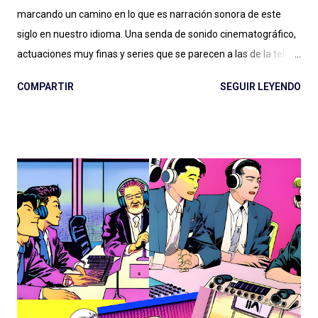
marcando un camino en lo que es narración sonora de este
siglo en nuestro idioma. Una senda de sonido cinematográfico,
actuaciones muy finas y series que se parecen a las de la tele
pero en podcast: Podium ha fijado el rumbo desde El Gran
COMPARTIR
SEGUIR LEYENDO
Apagón en adelante. Ese nivel presupuestario, esa dedicación
en la realización, ese profesionalismo para la narración sonora,
son difíciles de replicar en otras latitudes y van dejando un
legado que se aleja, por suerte, de la clásica ficción exagerada
del viejo radioteatro. En ese rumbo, La Esfera es la gran
superproducción que entregó Podium Podcast este año, con
una historia (nuevamente) de ciencia ficción que retoma un
tema clásico del género: los OVNIs, la presencia extraterrestre
en nuestro planeta, las conspiraciones gubernamentales y "The
truth is out there" . Tan marcada es la influencia de X-Files en
este podcast que hasta lo celebran con la inclusión de la
famosa...