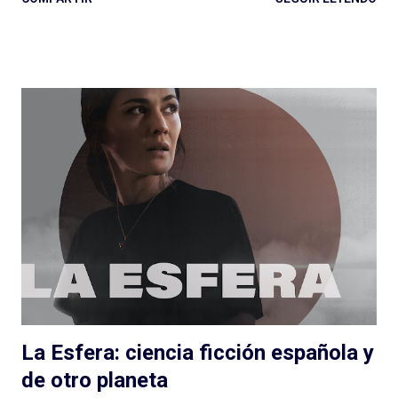
se puede llegar a un podcast por la persona entrevistada, por
quien hace las entrevistas o por diversos motivos que a veces
no quedan claros: ¿Esa es la magia de las entrevistas? Es muy
posible. Expertos de Sillón (Colombia): ¿un podcast de
entrevista con dos hosts que hablan mucho puede salir bien? Si
escuchan, si preguntan, hacen reír, hacen pensar y logran
meter en zona sillón a todas las personas que pasan por el
ciclo, funciona muy bien lo que hacen Alejandro Cardona y
Sebastián Rojas en este podcast que parece de conversación
pero (por suerte) no lo es. Muchos minutos de entrevista
condensados en alrededor de una hora (y monedas) con
personas que podés conocer de una cosa y nos hablan de otra,
de una muy...
La Esfera: ciencia ficción española y
de otro planeta