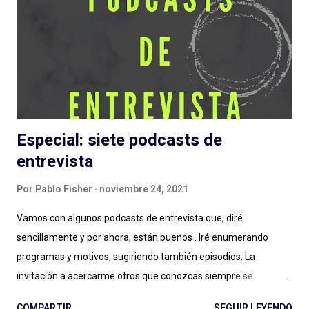
cometer. Escuchar: Web , Spotify , otras . Episodio 1: La Plaga
Me chocó de entrada que sea otra serie de ficción sobre
pandemias . Siento que necesitamos un respiro (de la
pandemia en la vida, primero, y del tema en general) en cuanto
a estas grandes producciones sonoras...
Especial: siete podcasts de
entrevista
Por
Pablo Fisher
noviembre 24, 2021
Vamos con algunos podcasts de entrevista que, diré
sencillamente y por ahora, están buenos . Iré enumerando
programas y motivos, sugiriendo también episodios. La
invitación a acercarme otros que conozcas siempre se
agradece: el género entrevista es por momentos inabarcable,
COMPARTIR
SEGUIR LEYENDO