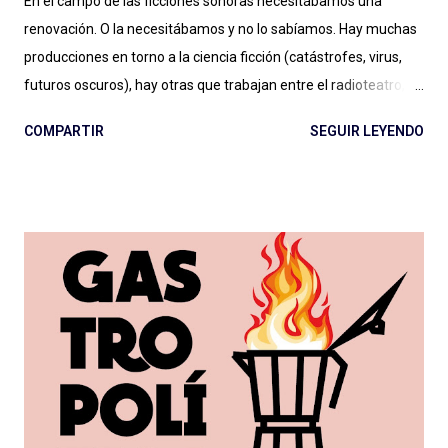
En el campo de las ficciones sonoras necesitábamos una
renovación. O la necesitábamos y no lo sabíamos. Hay muchas
producciones en torno a la ciencia ficción (catástrofes, virus,
futuros oscuros), hay otras que trabajan entre el radioteatro, el
teleteatro y el costumbrismo. Sin ponerme a ponderar ahora
COMPARTIR
SEGUIR LEYENDO
una por una, se puede decir sencillamente que hay dos grandes
vertientes: las que podemos llamar ficciones del siglo XXI , con
sonoridad cinematográfica, temporadas extensas, alto
presupuesto (aunque Caso 63 se hizo con poco), notable
dirección de actuaciones e interpretaciones a la altura de
tamaña producción; y las que, con presupuesto o no, deben
cortar lazos aún con el vetusto radioteatro, nos entregan
actuaciones exageradas, guiones flojos y se escuchan desde el
vamos sin dirección clara: como resultado cuesta escucharlas y
pensamos que la ficción no es para nosotrxs ... Algún día
deberemos sentarnos a hablar seriamente del rol de dirección