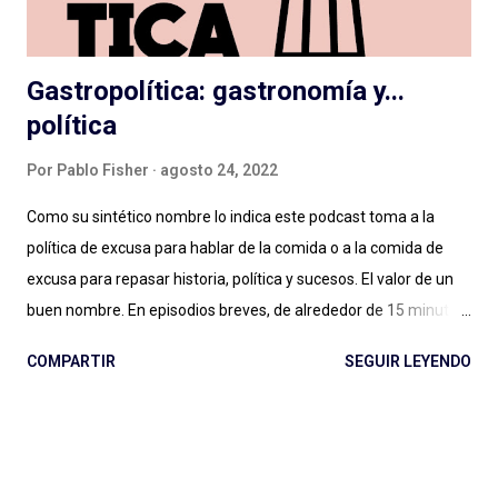
en el podcast , que vale para cualquier g...
Gastropolítica: gastronomía y...
política
Por
Pablo Fisher
agosto 24, 2022
Como su sintético nombre lo indica este podcast toma a la
política de excusa para hablar de la comida o a la comida de
excusa para repasar historia, política y sucesos. El valor de un
buen nombre. En episodios breves, de alrededor de 15 minutos,
Maxi Guerra traza recorridos entretenidos, amables, llenos de
COMPARTIR
SEGUIR LEYENDO
Historia, con música amena y audios de archivo al paso para
ilustrar situaciones. Entender qué relación tiene una cafetera
italiana con el futurismo y el fascismo, a partir de un
empresario del aluminio que cambió para siempre la forma de
tomar café en casa (con versiones locales como la mítica