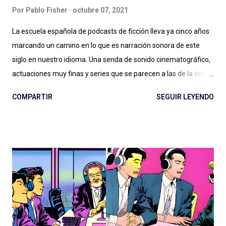
Por
Pablo Fisher
octubre 07, 2021
La escuela española de podcasts de ficción lleva ya cinco años
marcando un camino en lo que es narración sonora de este
siglo en nuestro idioma. Una senda de sonido cinematográfico,
actuaciones muy finas y series que se parecen a las de la tele
pero en podcast: Podium ha fijado el rumbo desde El Gran
COMPARTIR
SEGUIR LEYENDO
Apagón en adelante. Ese nivel presupuestario, esa dedicación
en la realización, ese profesionalismo para la narración sonora,
son difíciles de replicar en otras latitudes y van dejando un
legado que se aleja, por suerte, de la clásica ficción exagerada
del viejo radioteatro. En ese rumbo, La Esfera es la gran
superproducción que entregó Podium Podcast este año, con
una historia (nuevamente) de ciencia ficción que retoma un
tema clásico del género: los OVNIs, la presencia extraterrestre
en nuestro planeta, las conspiraciones gubernamentales y "The