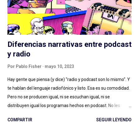
truth is out there" . Tan marcada es la influencia de X-Files en
este podcast que hasta lo celebran con la inclusión de la
famosa...
Diferencias narrativas entre podcast
y radio
Por
Pablo Fisher
mayo 10, 2023
Hay gente que piensa (y dice) "radio y podcast son lo mismo". Y
te hablan del lenguaje radiofónico y listo. Esa es su comodidad.
Pero no se producen igual, ni se escuchan igual, ni se
distribuyen igual los programas hechos en podcast. No les
alcanza con la diferencia entre en vivo (radio) y a demanda
COMPARTIR
SEGUIR LEYENDO
(podcast), con escuchar el páramo creativo (radio) vs. la
multiplicidad de géneros (podcast), o no les importa. Y estamos