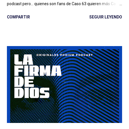
podcast pero... quienes son fans de Caso 63 quieren más Caso
63 (o no, quizás ya estamos bien). Digo: no sé si estamos ya en
COMPARTIR
SEGUIR LEYENDO
ese lugar en el que vamos a seguir a creadores de podcasts de
ficción de esta manera. Y no lo estamos, sin dudas, si el
podcast es de otro género, de otro estilo, si hay más gente en el
proyecto y las cosas no salen tan bien. Quemar Tu Casa puede
tener o no éxito con las audiencias (después debatamos qué es
el éxito para un podcast de ficción) a pesar de/gracias a los
esfuerzos de Spotify: el lanzamiento, la presencia en la
aplicación, la muy atractiva portada, el genial título pueden ser
suficientes o no para disparar montones de escuchas iniciales
de una serie que... tarda en arrancar. La pasé bien escuchando
los episodios entre el tercero/cuarto y el octavo/noveno pero
e...