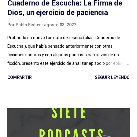
Cuaderno de Escucha: La Firma de
Dios, un ejercicio de paciencia
Por
Pablo Fisher
agosto 03, 2022
Probando un nuevo formato de reseña (alias Cuaderno de
Escucha ), que había pensado anteriormente con otras
ficciones sonoras y con algunos podcasts narrativos de no-
ficción, presento este ejercicio de analizar episodio por episodio
La Firma de Dios . Esta producción es, hasta aquí, el estreno
COMPARTIR
SEGUIR LEYENDO
grande de Podium Podcast para 2022 y el regreso al guión de
José Pérez Ledo , guionista de El Gran Apagón y Guerra 3 ,
entre otros. Además de contar con el diseño sonoro de Teo
Rodríguez ( La Esfera e Informe Z ). Vamos entonces por
partes, recordando la recomendación de escuchar antes los
episodios. No solo para una comprensión de lo que se escribe,
también para evitar spoilers que trataré (en lo posible) de no