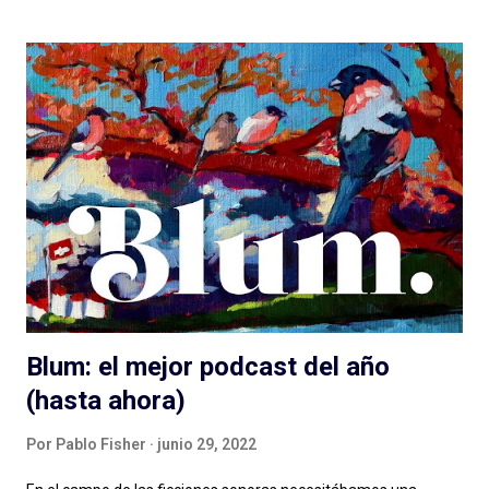
quienes les debatimos un rato pero después elegimos
(dosificando energías) seguir adelante con esto del podcast .
Porque los debates no pueden ser eternos. Y entonces
hablamos de lenguaje sonoro, hablamos de audio digital a
demanda del siglo XXI, hablamos de géneros, formatos, estilos.
Compartimos programas hechos para audiencias regionales,
globales, en nuestro idioma. Pero hay que aportar , siento en
este momento, un granito más al debate: el de las diferencias
narrativas entre una cosa y la otra. Más allá de las instancias de
producción, distribución y es...
Blum: el mejor podcast del año
(hasta ahora)
Por
Pablo Fisher
junio 29, 2022