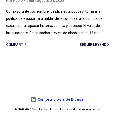
Por
Pablo Fisher
agosto 24, 2022
Como su sintético nombre lo indica este podcast toma a la
política de excusa para hablar de la comida o a la comida de
excusa para repasar historia, política y sucesos. El valor de un
buen nombre. En episodios breves, de alrededor de 15 minutos,
Maxi Guerra traza recorridos entretenidos, amables, llenos de
COMPARTIR
SEGUIR LEYENDO
Historia, con música amena y audios de archivo al paso para
ilustrar situaciones. Entender qué relación tiene una cafetera
italiana con el futurismo y el fascismo, a partir de un
empresario del aluminio que cambió para siempre la forma de
tomar café en casa (con versiones locales como la mítica
Volturno argentina); conocer la vida y récords de una vaca
lechera cubana, su rivalidad con una vaca gringa, los atentados
contra la vida de Fidel Castro y el fanatismo por el helado del
Con tecnología de Blogger
líder cubano; o entender cómo la Pepsi fue clave en una etapa
© 2020-2022 Pablo Esteban Fisher. Todos los derechos reservados
de la Guerra Fría, con líderes conversando en una cocina