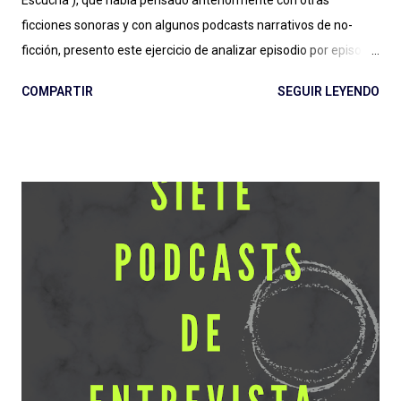
ficciones sonoras y con algunos podcasts narrativos de no-
ficción, presento este ejercicio de analizar episodio por episodio
La Firma de Dios . Esta producción es, hasta aquí, el estreno
COMPARTIR
SEGUIR LEYENDO
grande de Podium Podcast para 2022 y el regreso al guión de
José Pérez Ledo , guionista de El Gran Apagón y Guerra 3 ,
entre otros. Además de contar con el diseño sonoro de Teo
Rodríguez ( La Esfera e Informe Z ). Vamos entonces por
partes, recordando la recomendación de escuchar antes los
episodios. No solo para una comprensión de lo que se escribe,
también para evitar spoilers que trataré (en lo posible) de no
cometer. Escuchar: Web , Spotify , otras . Episodio 1: La Plaga
Me chocó de entrada que sea otra serie de ficción sobre
pandemias . Siento que necesitamos un respiro (de la
pandemia en la vida, primero, y del tema en general) en cuanto
a estas grandes producciones sonoras...