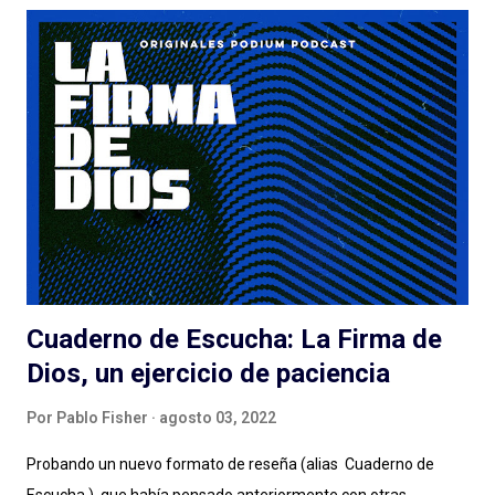
proyecto y las cosas no salen tan bien. Quemar Tu Casa puede
tener o no éxito con las audiencias (después debatamos qué es
el éxito para un podcast de ficción) a pesar de/gracias a los
esfuerzos de Spotify: el lanzamiento, la presencia en la
aplicación, la muy atractiva portada, el genial título pueden ser
suficientes o no para disparar montones de escuchas iniciales
de una serie que... tarda en arrancar. La pasé bien escuchando
los episodios entre el tercero/cuarto y el octavo/noveno pero
e...
Cuaderno de Escucha: La Firma de
Dios, un ejercicio de paciencia
Por
Pablo Fisher
agosto 03, 2022
Probando un nuevo formato de reseña (alias Cuaderno de
Escucha ), que había pensado anteriormente con otras