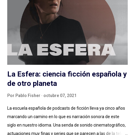
meter en zona sillón a todas las personas que pasan por el
ciclo, funciona muy bien lo que hacen Alejandro Cardona y
Sebastián Rojas en este podcast que parece de conversación
pero (por suerte) no lo es. Muchos minutos de entrevista
condensados en alrededor de una hora (y monedas) con
personas que podés conocer de una cosa y nos hablan de otra,
de una muy...
La Esfera: ciencia ficción española y
de otro planeta
Por
Pablo Fisher
octubre 07, 2021
La escuela española de podcasts de ficción lleva ya cinco años
marcando un camino en lo que es narración sonora de este
siglo en nuestro idioma. Una senda de sonido cinematográfico,
actuaciones muy finas y series que se parecen a las de la tele