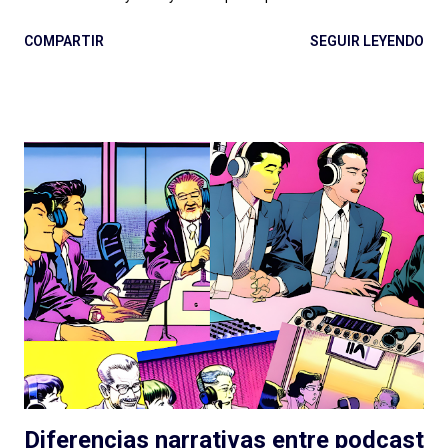
pero en podcast: Podium ha fijado el rumbo desde El Gran
COMPARTIR
SEGUIR LEYENDO
Apagón en adelante. Ese nivel presupuestario, esa dedicación
en la realización, ese profesionalismo para la narración sonora,
son difíciles de replicar en otras latitudes y van dejando un
legado que se aleja, por suerte, de la clásica ficción exagerada
del viejo radioteatro. En ese rumbo, La Esfera es la gran
superproducción que entregó Podium Podcast este año, con
una historia (nuevamente) de ciencia ficción que retoma un
tema clásico del género: los OVNIs, la presencia extraterrestre
en nuestro planeta, las conspiraciones gubernamentales y "The
truth is out there" . Tan marcada es la influencia de X-Files en
este podcast que hasta lo celebran con la inclusión de la
famosa...
Diferencias narrativas entre podcast