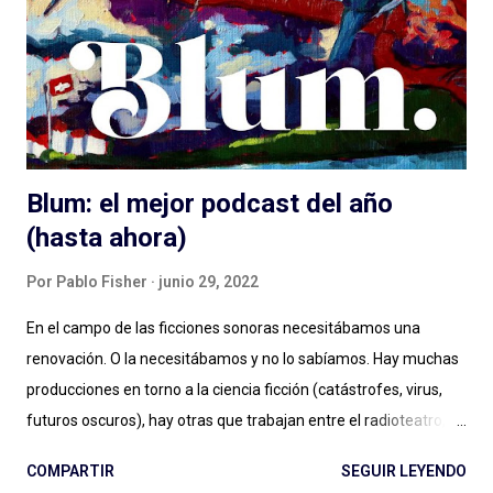
globales, en nuestro idioma. Pero hay que aportar , siento en
este momento, un granito más al debate: el de las diferencias
narrativas entre una cosa y la otra. Más allá de las instancias de
producción, distribución y es...
Blum: el mejor podcast del año
(hasta ahora)
Por
Pablo Fisher
junio 29, 2022
En el campo de las ficciones sonoras necesitábamos una
renovación. O la necesitábamos y no lo sabíamos. Hay muchas
producciones en torno a la ciencia ficción (catástrofes, virus,
futuros oscuros), hay otras que trabajan entre el radioteatro, el
teleteatro y el costumbrismo. Sin ponerme a ponderar ahora
COMPARTIR
SEGUIR LEYENDO
una por una, se puede decir sencillamente que hay dos grandes