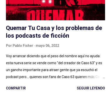
Quemar Tu Casa y los problemas de
los podcasts de ficción
Por
Pablo Fisher
mayo 06, 2022
Voy arrancar diciendo que el peso del nombre aquí no ayuda:
esta nueva serie se vende como "del creador de Caso 63" y es
un gancho importante para atraer gente que ya escuchó el
podcast pero... quienes son fans de Caso 63 quieren más Caso
63 (o no, quizás ya estamos bien). Digo: no sé si estamos ya en
COMPARTIR
SEGUIR LEYENDO
ese lugar en el que vamos a seguir a creadores de podcasts de
ficción de esta manera. Y no lo estamos, sin dudas, si el
podcast es de otro género, de otro estilo, si hay más gente en el