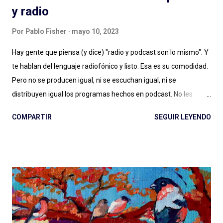
y radio
Por
Pablo Fisher
mayo 10, 2023
Hay gente que piensa (y dice) "radio y podcast son lo mismo". Y
te hablan del lenguaje radiofónico y listo. Esa es su comodidad.
Pero no se producen igual, ni se escuchan igual, ni se
distribuyen igual los programas hechos en podcast. No les
alcanza con la diferencia entre en vivo (radio) y a demanda
COMPARTIR
SEGUIR LEYENDO
(podcast), con escuchar el páramo creativo (radio) vs. la
multiplicidad de géneros (podcast), o no les importa. Y estamos
quienes les debatimos un rato pero después elegimos
(dosificando energías) seguir adelante con esto del podcast .
Porque los debates no pueden ser eternos. Y entonces
hablamos de lenguaje sonoro, hablamos de audio digital a
demanda del siglo XXI, hablamos de géneros, formatos, estilos.
Compartimos programas hechos para audiencias regionales,