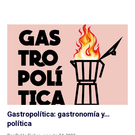
vertientes: las que podemos llamar ficciones del siglo XXI , con
sonoridad cinematográfica, temporadas extensas, alto
presupuesto (aunque Caso 63 se hizo con poco), notable
dirección de actuaciones e interpretaciones a la altura de
tamaña producción; y las que, con presupuesto o no, deben
cortar lazos aún con el vetusto radioteatro, nos entregan
actuaciones exageradas, guiones flojos y se escuchan desde el
vamos sin dirección clara: como resultado cuesta escucharlas y
pensamos que la ficción no es para nosotrxs ... Algún día
deberemos sentarnos a hablar seriamente del rol de dirección
en el podcast , que vale para cualquier g...
Gastropolítica: gastronomía y...
política