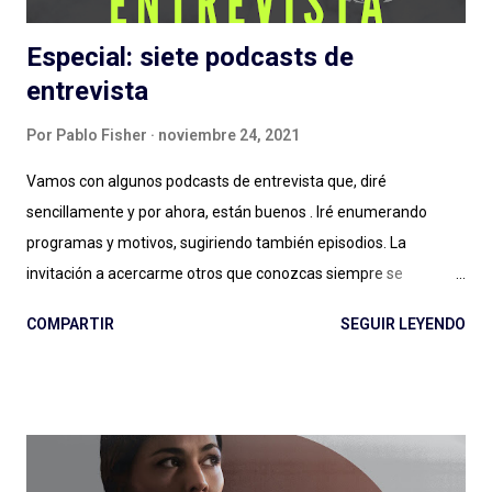
Especial: siete podcasts de
entrevista
Por
Pablo Fisher
noviembre 24, 2021
Vamos con algunos podcasts de entrevista que, diré
sencillamente y por ahora, están buenos . Iré enumerando
programas y motivos, sugiriendo también episodios. La
invitación a acercarme otros que conozcas siempre se
agradece: el género entrevista es por momentos inabarcable,
COMPARTIR
SEGUIR LEYENDO
se puede llegar a un podcast por la persona entrevistada, por
quien hace las entrevistas o por diversos motivos que a veces
no quedan claros: ¿Esa es la magia de las entrevistas? Es muy
posible. Expertos de Sillón (Colombia): ¿un podcast de
entrevista con dos hosts que hablan mucho puede salir bien? Si
escuchan, si preguntan, hacen reír, hacen pensar y logran