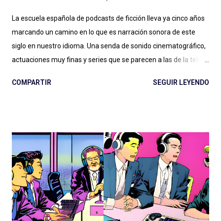
La escuela española de podcasts de ficción lleva ya cinco años
marcando un camino en lo que es narración sonora de este
siglo en nuestro idioma. Una senda de sonido cinematográfico,
actuaciones muy finas y series que se parecen a las de la tele
pero en podcast: Podium ha fijado el rumbo desde El Gran
COMPARTIR
SEGUIR LEYENDO
Apagón en adelante. Ese nivel presupuestario, esa dedicación
en la realización, ese profesionalismo para la narración sonora,
son difíciles de replicar en otras latitudes y van dejando un
legado que se aleja, por suerte, de la clásica ficción exagerada
del viejo radioteatro. En ese rumbo, La Esfera es la gran
superproducción que entregó Podium Podcast este año, con
una historia (nuevamente) de ciencia ficción que retoma un
tema clásico del género: los OVNIs, la presencia extraterrestre
en nuestro planeta, las conspiraciones gubernamentales y "The
truth is out there" . Tan marcada es la influencia de X-Files en