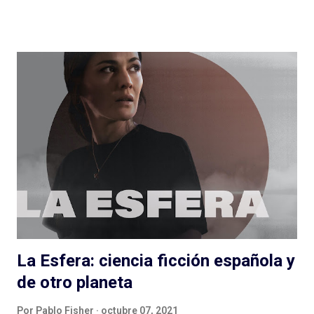
quien hace las entrevistas o por diversos motivos que a veces
no quedan claros: ¿Esa es la magia de las entrevistas? Es muy
posible. Expertos de Sillón (Colombia): ¿un podcast de
entrevista con dos hosts que hablan mucho puede salir bien? Si
escuchan, si preguntan, hacen reír, hacen pensar y logran
meter en zona sillón a todas las personas que pasan por el
ciclo, funciona muy bien lo que hacen Alejandro Cardona y
Sebastián Rojas en este podcast que parece de conversación
pero (por suerte) no lo es. Muchos minutos de entrevista
condensados en alrededor de una hora (y monedas) con
personas que podés conocer de una cosa y nos hablan de otra,
de una muy...
La Esfera: ciencia ficción española y
de otro planeta
Por
Pablo Fisher
octubre 07, 2021