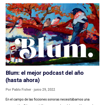
(dosificando energías) seguir adelante con esto del podcast .
Porque los debates no pueden ser eternos. Y entonces
hablamos de lenguaje sonoro, hablamos de audio digital a
demanda del siglo XXI, hablamos de géneros, formatos, estilos.
Compartimos programas hechos para audiencias regionales,
globales, en nuestro idioma. Pero hay que aportar , siento en
este momento, un granito más al debate: el de las diferencias
narrativas entre una cosa y la otra. Más allá de las instancias de
producción, distribución y es...
Blum: el mejor podcast del año
(hasta ahora)
Por
Pablo Fisher
junio 29, 2022
En el campo de las ficciones sonoras necesitábamos una