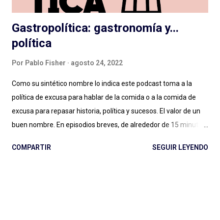
Gastropolítica: gastronomía y...
política
Por
Pablo Fisher
agosto 24, 2022
Como su sintético nombre lo indica este podcast toma a la
política de excusa para hablar de la comida o a la comida de
excusa para repasar historia, política y sucesos. El valor de un
buen nombre. En episodios breves, de alrededor de 15 minutos,
Maxi Guerra traza recorridos entretenidos, amables, llenos de
COMPARTIR
SEGUIR LEYENDO
Historia, con música amena y audios de archivo al paso para
ilustrar situaciones. Entender qué relación tiene una cafetera
italiana con el futurismo y el fascismo, a partir de un
empresario del aluminio que cambió para siempre la forma de
tomar café en casa (con versiones locales como la mítica