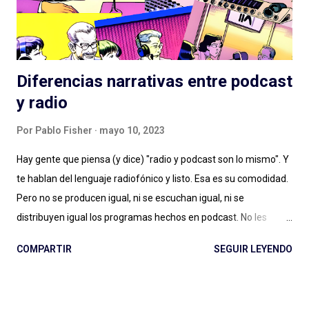
este podcast que hasta lo celebran con la inclusión de la
famosa...
Diferencias narrativas entre podcast
y radio
Por
Pablo Fisher
mayo 10, 2023
Hay gente que piensa (y dice) "radio y podcast son lo mismo". Y
te hablan del lenguaje radiofónico y listo. Esa es su comodidad.
Pero no se producen igual, ni se escuchan igual, ni se
distribuyen igual los programas hechos en podcast. No les
alcanza con la diferencia entre en vivo (radio) y a demanda
COMPARTIR
SEGUIR LEYENDO
(podcast), con escuchar el páramo creativo (radio) vs. la
multiplicidad de géneros (podcast), o no les importa. Y estamos
quienes les debatimos un rato pero después elegimos