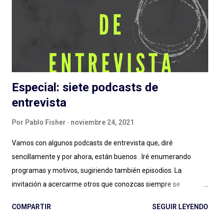
Me chocó de entrada que sea otra serie de ficción sobre
pandemias . Siento que necesitamos un respiro (de la
pandemia en la vida, primero, y del tema en general) en cuanto
a estas grandes producciones sonoras...
Especial: siete podcasts de
entrevista
Por
Pablo Fisher
noviembre 24, 2021
Vamos con algunos podcasts de entrevista que, diré
sencillamente y por ahora, están buenos . Iré enumerando
programas y motivos, sugiriendo también episodios. La
invitación a acercarme otros que conozcas siempre se
agradece: el género entrevista es por momentos inabarcable,
COMPARTIR
SEGUIR LEYENDO
se puede llegar a un podcast por la persona entrevistada, por