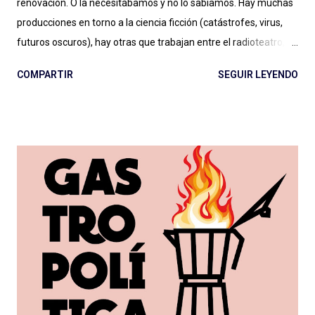
renovación. O la necesitábamos y no lo sabíamos. Hay muchas
producciones en torno a la ciencia ficción (catástrofes, virus,
futuros oscuros), hay otras que trabajan entre el radioteatro, el
teleteatro y el costumbrismo. Sin ponerme a ponderar ahora
COMPARTIR
SEGUIR LEYENDO
una por una, se puede decir sencillamente que hay dos grandes
vertientes: las que podemos llamar ficciones del siglo XXI , con
sonoridad cinematográfica, temporadas extensas, alto
presupuesto (aunque Caso 63 se hizo con poco), notable
dirección de actuaciones e interpretaciones a la altura de
tamaña producción; y las que, con presupuesto o no, deben
cortar lazos aún con el vetusto radioteatro, nos entregan
actuaciones exageradas, guiones flojos y se escuchan desde el
vamos sin dirección clara: como resultado cuesta escucharlas y
pensamos que la ficción no es para nosotrxs ... Algún día
deberemos sentarnos a hablar seriamente del rol de dirección
en el podcast , que vale para cualquier g...