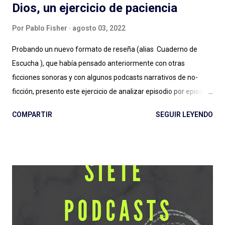
Dios, un ejercicio de paciencia
Por
Pablo Fisher
agosto 03, 2022
Probando un nuevo formato de reseña (alias Cuaderno de
Escucha ), que había pensado anteriormente con otras
ficciones sonoras y con algunos podcasts narrativos de no-
ficción, presento este ejercicio de analizar episodio por episodio
La Firma de Dios . Esta producción es, hasta aquí, el estreno
COMPARTIR
SEGUIR LEYENDO
grande de Podium Podcast para 2022 y el regreso al guión de
José Pérez Ledo , guionista de El Gran Apagón y Guerra 3 ,
entre otros. Además de contar con el diseño sonoro de Teo
Rodríguez ( La Esfera e Informe Z ). Vamos entonces por
partes, recordando la recomendación de escuchar antes los
episodios. No solo para una comprensión de lo que se escribe,
también para evitar spoilers que trataré (en lo posible) de no
cometer. Escuchar: Web , Spotify , otras . Episodio 1: La Plaga