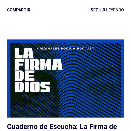
63 (o no, quizás ya estamos bien). Digo: no sé si estamos ya en
COMPARTIR
SEGUIR LEYENDO
ese lugar en el que vamos a seguir a creadores de podcasts de
ficción de esta manera. Y no lo estamos, sin dudas, si el
podcast es de otro género, de otro estilo, si hay más gente en el
proyecto y las cosas no salen tan bien. Quemar Tu Casa puede
tener o no éxito con las audiencias (después debatamos qué es
el éxito para un podcast de ficción) a pesar de/gracias a los
esfuerzos de Spotify: el lanzamiento, la presencia en la
aplicación, la muy atractiva portada, el genial título pueden ser
suficientes o no para disparar montones de escuchas iniciales
de una serie que... tarda en arrancar. La pasé bien escuchando
los episodios entre el tercero/cuarto y el octavo/noveno pero
e...
Cuaderno de Escucha: La Firma de