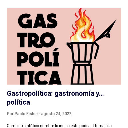
presupuesto (aunque Caso 63 se hizo con poco), notable
dirección de actuaciones e interpretaciones a la altura de
tamaña producción; y las que, con presupuesto o no, deben
cortar lazos aún con el vetusto radioteatro, nos entregan
actuaciones exageradas, guiones flojos y se escuchan desde el
vamos sin dirección clara: como resultado cuesta escucharlas y
pensamos que la ficción no es para nosotrxs ... Algún día
deberemos sentarnos a hablar seriamente del rol de dirección
en el podcast , que vale para cualquier g...
Gastropolítica: gastronomía y...
política
Por
Pablo Fisher
agosto 24, 2022
Como su sintético nombre lo indica este podcast toma a la