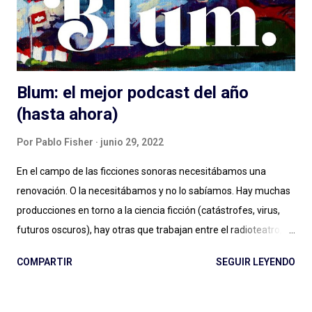
narrativas entre una cosa y la otra. Más allá de las instancias de
producción, distribución y es...
Blum: el mejor podcast del año
(hasta ahora)
Por
Pablo Fisher
junio 29, 2022
En el campo de las ficciones sonoras necesitábamos una
renovación. O la necesitábamos y no lo sabíamos. Hay muchas
producciones en torno a la ciencia ficción (catástrofes, virus,
futuros oscuros), hay otras que trabajan entre el radioteatro, el
teleteatro y el costumbrismo. Sin ponerme a ponderar ahora
COMPARTIR
SEGUIR LEYENDO
una por una, se puede decir sencillamente que hay dos grandes
vertientes: las que podemos llamar ficciones del siglo XXI , con
sonoridad cinematográfica, temporadas extensas, alto