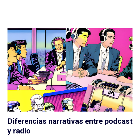
en la realización, ese profesionalismo para la narración sonora,
son difíciles de replicar en otras latitudes y van dejando un
legado que se aleja, por suerte, de la clásica ficción exagerada
del viejo radioteatro. En ese rumbo, La Esfera es la gran
superproducción que entregó Podium Podcast este año, con
una historia (nuevamente) de ciencia ficción que retoma un
tema clásico del género: los OVNIs, la presencia extraterrestre
en nuestro planeta, las conspiraciones gubernamentales y "The
truth is out there" . Tan marcada es la influencia de X-Files en
este podcast que hasta lo celebran con la inclusión de la
famosa...
Diferencias narrativas entre podcast
y radio