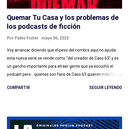
Quemar Tu Casa y los problemas de
los podcasts de ficción
Por
Pablo Fisher
mayo 06, 2022
Voy arrancar diciendo que el peso del nombre aquí no ayuda:
esta nueva serie se vende como "del creador de Caso 63" y es
un gancho importante para atraer gente que ya escuchó el
podcast pero... quienes son fans de Caso 63 quieren más Caso
63 (o no, quizás ya estamos bien). Digo: no sé si estamos ya en
COMPARTIR
SEGUIR LEYENDO
ese lugar en el que vamos a seguir a creadores de podcasts de
ficción de esta manera. Y no lo estamos, sin dudas, si el
podcast es de otro género, de otro estilo, si hay más gente en el
proyecto y las cosas no salen tan bien. Quemar Tu Casa puede
tener o no éxito con las audiencias (después debatamos qué es