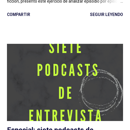
ficción, presento este ejercicio de analizar episodio por episodio
La Firma de Dios . Esta producción es, hasta aquí, el estreno
COMPARTIR
SEGUIR LEYENDO
grande de Podium Podcast para 2022 y el regreso al guión de
José Pérez Ledo , guionista de El Gran Apagón y Guerra 3 ,
entre otros. Además de contar con el diseño sonoro de Teo
Rodríguez ( La Esfera e Informe Z ). Vamos entonces por
partes, recordando la recomendación de escuchar antes los
episodios. No solo para una comprensión de lo que se escribe,
también para evitar spoilers que trataré (en lo posible) de no
cometer. Escuchar: Web , Spotify , otras . Episodio 1: La Plaga
Me chocó de entrada que sea otra serie de ficción sobre
pandemias . Siento que necesitamos un respiro (de la
pandemia en la vida, primero, y del tema en general) en cuanto
a estas grandes producciones sonoras...