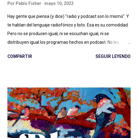
Por
Pablo Fisher
mayo 10, 2023
Hay gente que piensa (y dice) "radio y podcast son lo mismo". Y
te hablan del lenguaje radiofónico y listo. Esa es su comodidad.
Pero no se producen igual, ni se escuchan igual, ni se
distribuyen igual los programas hechos en podcast. No les
alcanza con la diferencia entre en vivo (radio) y a demanda
COMPARTIR
SEGUIR LEYENDO
(podcast), con escuchar el páramo creativo (radio) vs. la
multiplicidad de géneros (podcast), o no les importa. Y estamos
quienes les debatimos un rato pero después elegimos
(dosificando energías) seguir adelante con esto del podcast .
Porque los debates no pueden ser eternos. Y entonces
hablamos de lenguaje sonoro, hablamos de audio digital a
demanda del siglo XXI, hablamos de géneros, formatos, estilos.
Compartimos programas hechos para audiencias regionales,
globales, en nuestro idioma. Pero hay que aportar , siento en
este momento, un granito más al debate: el de las diferencias