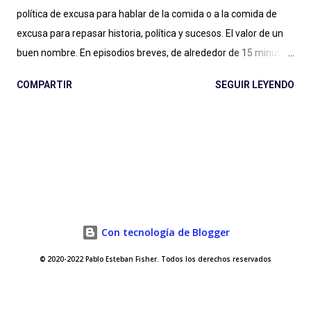
política de excusa para hablar de la comida o a la comida de
excusa para repasar historia, política y sucesos. El valor de un
buen nombre. En episodios breves, de alrededor de 15 minutos,
Maxi Guerra traza recorridos entretenidos, amables, llenos de
COMPARTIR
SEGUIR LEYENDO
Historia, con música amena y audios de archivo al paso para
ilustrar situaciones. Entender qué relación tiene una cafetera
italiana con el futurismo y el fascismo, a partir de un
empresario del aluminio que cambió para siempre la forma de
tomar café en casa (con versiones locales como la mítica
Volturno argentina); conocer la vida y récords de una vaca
lechera cubana, su rivalidad con una vaca gringa, los atentados
contra la vida de Fidel Castro y el fanatismo por el helado del
Con tecnología de Blogger
líder cubano; o entender cómo la Pepsi fue clave en una etapa
© 2020-2022 Pablo Esteban Fisher. Todos los derechos reservados
de la Guerra Fría, con líderes conversando en una cocina
(artificial) y sorprendernos con el particular medio de pago que
usaron los rusos ante...