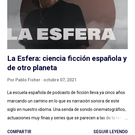
ciclo, funciona muy bien lo que hacen Alejandro Cardona y
Sebastián Rojas en este podcast que parece de conversación
pero (por suerte) no lo es. Muchos minutos de entrevista
condensados en alrededor de una hora (y monedas) con
personas que podés conocer de una cosa y nos hablan de otra,
de una muy...
La Esfera: ciencia ficción española y
de otro planeta
Por
Pablo Fisher
octubre 07, 2021
La escuela española de podcasts de ficción lleva ya cinco años
marcando un camino en lo que es narración sonora de este
siglo en nuestro idioma. Una senda de sonido cinematográfico,
actuaciones muy finas y series que se parecen a las de la tele
pero en podcast: Podium ha fijado el rumbo desde El Gran
COMPARTIR
SEGUIR LEYENDO
Apagón en adelante. Ese nivel presupuestario, esa dedicación