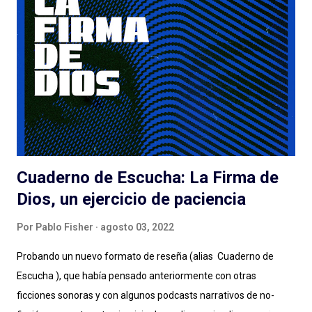
el éxito para un podcast de ficción) a pesar de/gracias a los
esfuerzos de Spotify: el lanzamiento, la presencia en la
aplicación, la muy atractiva portada, el genial título pueden ser
suficientes o no para disparar montones de escuchas iniciales
de una serie que... tarda en arrancar. La pasé bien escuchando
los episodios entre el tercero/cuarto y el octavo/noveno pero
e...
Cuaderno de Escucha: La Firma de
Dios, un ejercicio de paciencia
Por
Pablo Fisher
agosto 03, 2022
Probando un nuevo formato de reseña (alias Cuaderno de
Escucha ), que había pensado anteriormente con otras
ficciones sonoras y con algunos podcasts narrativos de no-