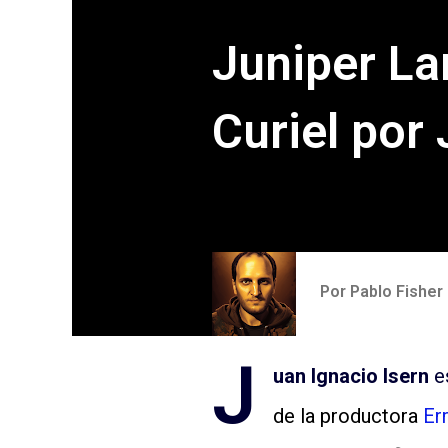
Juniper La
Curiel por 
Por
Pablo Fisher
J
uan Ignacio Isern
es
de la productora
Er