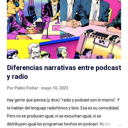
una historia (nuevamente) de ciencia ficción que retoma un
tema clásico del género: los OVNIs, la presencia extraterrestre
en nuestro planeta, las conspiraciones gubernamentales y "The
truth is out there" . Tan marcada es la influencia de X-Files en
este podcast que hasta lo celebran con la inclusión de la
famosa...
Diferencias narrativas entre podcast
y radio
Por
Pablo Fisher
mayo 10, 2023
Hay gente que piensa (y dice) "radio y podcast son lo mismo". Y
te hablan del lenguaje radiofónico y listo. Esa es su comodidad.
Pero no se producen igual, ni se escuchan igual, ni se
distribuyen igual los programas hechos en podcast. No les