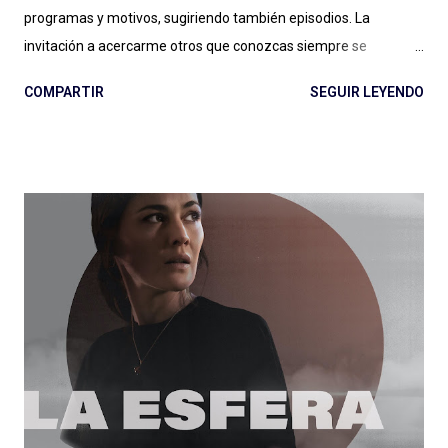
programas y motivos, sugiriendo también episodios. La
invitación a acercarme otros que conozcas siempre se
agradece: el género entrevista es por momentos inabarcable,
COMPARTIR
SEGUIR LEYENDO
se puede llegar a un podcast por la persona entrevistada, por
quien hace las entrevistas o por diversos motivos que a veces
no quedan claros: ¿Esa es la magia de las entrevistas? Es muy
posible. Expertos de Sillón (Colombia): ¿un podcast de
entrevista con dos hosts que hablan mucho puede salir bien? Si
escuchan, si preguntan, hacen reír, hacen pensar y logran
meter en zona sillón a todas las personas que pasan por el
ciclo, funciona muy bien lo que hacen Alejandro Cardona y
Sebastián Rojas en este podcast que parece de conversación
pero (por suerte) no lo es. Muchos minutos de entrevista
condensados en alrededor de una hora (y monedas) con
personas que podés conocer de una cosa y nos hablan de otra,
de una muy...