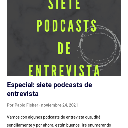
partes, recordando la recomendación de escuchar antes los
episodios. No solo para una comprensión de lo que se escribe,
también para evitar spoilers que trataré (en lo posible) de no
cometer. Escuchar: Web , Spotify , otras . Episodio 1: La Plaga
Me chocó de entrada que sea otra serie de ficción sobre
pandemias . Siento que necesitamos un respiro (de la
pandemia en la vida, primero, y del tema en general) en cuanto
a estas grandes producciones sonoras...
Especial: siete podcasts de
entrevista
Por
Pablo Fisher
noviembre 24, 2021
Vamos con algunos podcasts de entrevista que, diré
sencillamente y por ahora, están buenos . Iré enumerando