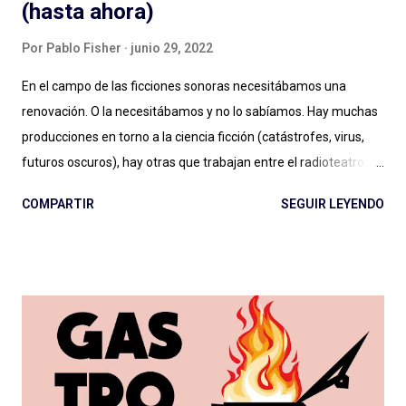
(hasta ahora)
Por
Pablo Fisher
junio 29, 2022
En el campo de las ficciones sonoras necesitábamos una
renovación. O la necesitábamos y no lo sabíamos. Hay muchas
producciones en torno a la ciencia ficción (catástrofes, virus,
futuros oscuros), hay otras que trabajan entre el radioteatro, el
teleteatro y el costumbrismo. Sin ponerme a ponderar ahora
COMPARTIR
SEGUIR LEYENDO
una por una, se puede decir sencillamente que hay dos grandes
vertientes: las que podemos llamar ficciones del siglo XXI , con
sonoridad cinematográfica, temporadas extensas, alto
presupuesto (aunque Caso 63 se hizo con poco), notable
dirección de actuaciones e interpretaciones a la altura de
tamaña producción; y las que, con presupuesto o no, deben
cortar lazos aún con el vetusto radioteatro, nos entregan
actuaciones exageradas, guiones flojos y se escuchan desde el