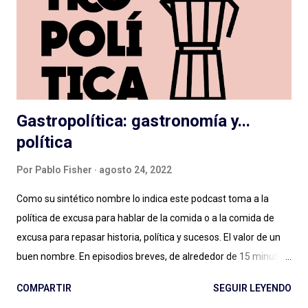
vamos sin dirección clara: como resultado cuesta escucharlas y
pensamos que la ficción no es para nosotrxs ... Algún día
deberemos sentarnos a hablar seriamente del rol de dirección
en el podcast , que vale para cualquier g...
Gastropolítica: gastronomía y...
política
Por
Pablo Fisher
agosto 24, 2022
Como su sintético nombre lo indica este podcast toma a la
política de excusa para hablar de la comida o a la comida de
excusa para repasar historia, política y sucesos. El valor de un
buen nombre. En episodios breves, de alrededor de 15 minutos,
Maxi Guerra traza recorridos entretenidos, amables, llenos de
COMPARTIR
SEGUIR LEYENDO
Historia, con música amena y audios de archivo al paso para