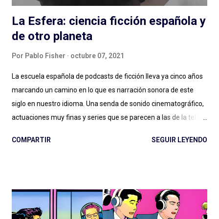
La Esfera: ciencia ficción española y
de otro planeta
Por
Pablo Fisher
octubre 07, 2021
La escuela española de podcasts de ficción lleva ya cinco años
marcando un camino en lo que es narración sonora de este
siglo en nuestro idioma. Una senda de sonido cinematográfico,
actuaciones muy finas y series que se parecen a las de la tele
pero en podcast: Podium ha fijado el rumbo desde El Gran
COMPARTIR
SEGUIR LEYENDO
Apagón en adelante. Ese nivel presupuestario, esa dedicación
en la realización, ese profesionalismo para la narración sonora,
son difíciles de replicar en otras latitudes y van dejando un
legado que se aleja, por suerte, de la clásica ficción exagerada
del viejo radioteatro. En ese rumbo, La Esfera es la gran
superproducción que entregó Podium Podcast este año, con