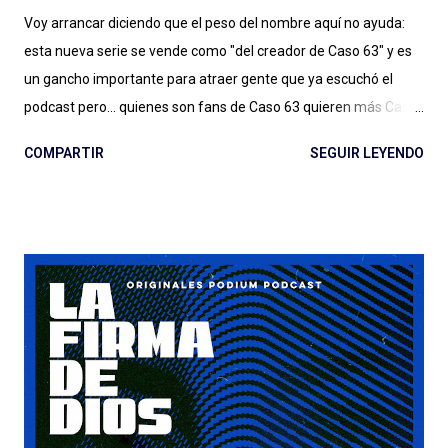
Voy arrancar diciendo que el peso del nombre aquí no ayuda:
esta nueva serie se vende como "del creador de Caso 63" y es
un gancho importante para atraer gente que ya escuchó el
podcast pero... quienes son fans de Caso 63 quieren más Caso
63 (o no, quizás ya estamos bien). Digo: no sé si estamos ya en
COMPARTIR
SEGUIR LEYENDO
ese lugar en el que vamos a seguir a creadores de podcasts de
ficción de esta manera. Y no lo estamos, sin dudas, si el
podcast es de otro género, de otro estilo, si hay más gente en el
proyecto y las cosas no salen tan bien. Quemar Tu Casa puede
tener o no éxito con las audiencias (después debatamos qué es
el éxito para un podcast de ficción) a pesar de/gracias a los
esfuerzos de Spotify: el lanzamiento, la presencia en la
aplicación, la muy atractiva portada, el genial título pueden ser
suficientes o no para disparar montones de escuchas iniciales
de una serie que... tarda en arrancar. La pasé bien escuchando
los episodios entre el tercero/cuarto y el octavo/noveno pero