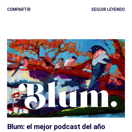
alcanza con la diferencia entre en vivo (radio) y a demanda
COMPARTIR
SEGUIR LEYENDO
(podcast), con escuchar el páramo creativo (radio) vs. la
multiplicidad de géneros (podcast), o no les importa. Y estamos
quienes les debatimos un rato pero después elegimos
(dosificando energías) seguir adelante con esto del podcast .
Porque los debates no pueden ser eternos. Y entonces
hablamos de lenguaje sonoro, hablamos de audio digital a
demanda del siglo XXI, hablamos de géneros, formatos, estilos.
Compartimos programas hechos para audiencias regionales,
globales, en nuestro idioma. Pero hay que aportar , siento en
este momento, un granito más al debate: el de las diferencias
narrativas entre una cosa y la otra. Más allá de las instancias de
producción, distribución y es...
Blum: el mejor podcast del año