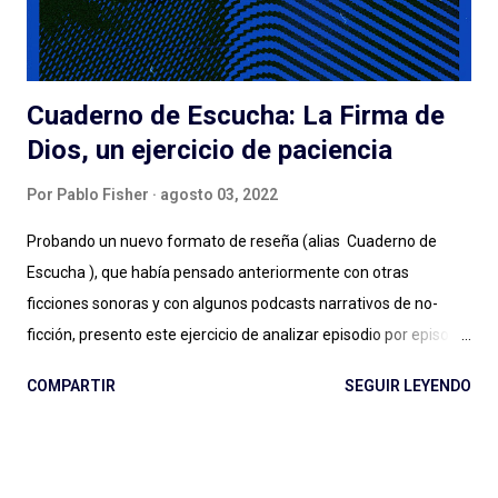
e...
Cuaderno de Escucha: La Firma de
Dios, un ejercicio de paciencia
Por
Pablo Fisher
agosto 03, 2022
Probando un nuevo formato de reseña (alias Cuaderno de
Escucha ), que había pensado anteriormente con otras
ficciones sonoras y con algunos podcasts narrativos de no-
ficción, presento este ejercicio de analizar episodio por episodio
La Firma de Dios . Esta producción es, hasta aquí, el estreno
COMPARTIR
SEGUIR LEYENDO
grande de Podium Podcast para 2022 y el regreso al guión de
José Pérez Ledo , guionista de El Gran Apagón y Guerra 3 ,
entre otros. Además de contar con el diseño sonoro de Teo
Rodríguez ( La Esfera e Informe Z ). Vamos entonces por